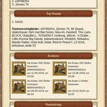
xXF4M3Xx
Jünnes T4
Top-Stamm
HASS
Stammesmitglieder:
xXF4M3Xx, Jünnes T4, Mr Quack,
statenhauer, Geh mal Bier holen, Max-im, Geobe0, The Liam,
BLVCK, l3abyBeLL, ToTo0O0oT, ronkong, alfricer, -X Drake-,
Little Donnie Big Hands, babarendave4, Klimklim, Nirkados,
Master Raller, nicky butt, imiak, Rest In Peace?, Lil Schä,
terkodras, kelte 55
Eroberer
Als Erster 500 Dörfer
Als Erster 250 Dörfer
besessen
besessen
M384039302L9
M384039302L9
am 11.09.2019 um
am 16.06.2019 um
20:58
02:06
Als Erster 100 Dörfer
Als Erster 2 Dörfer
besessen
besessen
M384039302L9
am 09.05.2019 um
am 15.03.2019 um
00:54
19:57
Punktekönig