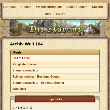
Startseite
-
Regeln
-
Welteninformation
-
Speed-Runden
-
Support
-
Hilfe
-
Forum
Archiv Welt 164
Menü
Hall of Fame
Rangliste Spieler
Stammesrangliste
Spielerrangliste - Besiegte Gegner
Stammesrangliste - Besiegte Gegner
Weltkarte
Top-Spieler
K I N G U I N