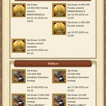
Als Erster
Als Erster 5.000.000
10.000.000 Punkte
Punkte erreicht
erreicht
M384039302L9
M384039302L9
am 10.09.2019 um
am 11.11.2019 um
12:25
19:51
Als Erster 1.000.000
Punkte erreicht
am 10.05.2019 um
13:09
Als Erster 10.000
Punkte erreicht
Jackbäm
am 20.03.2019 um
03:13
Feldherr
Als Erster
Als Erster
100.000.000
25.000.000
feindliche Einheiten
feindliche Einheiten
besiegt
besiegt
am 22.08.2019 um
am 17.06.2019 um
12:22
15:33
Als Erster 5.000.000
Als Erster 10.000
feindliche Einheiten
feindliche Einheiten
besiegt
besiegt
*-KiLLerBuRaK-*
*Eskimo Callboy*