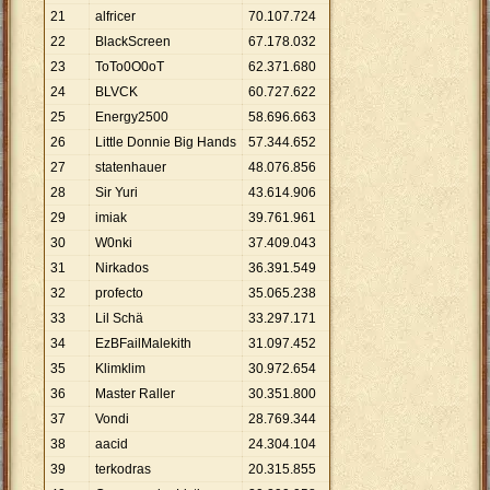
21
alfricer
70
.
107
.
724
22
BlackScreen
67
.
178
.
032
23
ToTo0O0oT
62
.
371
.
680
24
BLVCK
60
.
727
.
622
25
Energy2500
58
.
696
.
663
26
Little Donnie Big Hands
57
.
344
.
652
27
statenhauer
48
.
076
.
856
28
Sir Yuri
43
.
614
.
906
29
imiak
39
.
761
.
961
30
W0nki
37
.
409
.
043
31
Nirkados
36
.
391
.
549
32
profecto
35
.
065
.
238
33
Lil Schä
33
.
297
.
171
34
EzBFailMalekith
31
.
097
.
452
35
Klimklim
30
.
972
.
654
36
Master Raller
30
.
351
.
800
37
Vondi
28
.
769
.
344
38
aacid
24
.
304
.
104
39
terkodras
20
.
315
.
855