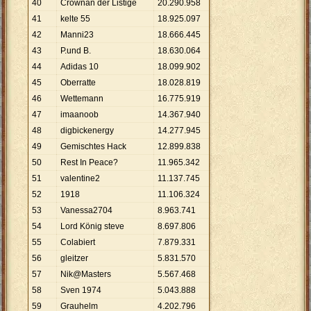
40
Crownan der Listige
20
.
290
.
958
41
kelte 55
18
.
925
.
097
42
Manni23
18
.
666
.
445
43
P.und B.
18
.
630
.
064
44
Adidas 10
18
.
099
.
902
45
Oberratte
18
.
028
.
819
46
Wettemann
16
.
775
.
919
47
imaanoob
14
.
367
.
940
48
digbickenergy
14
.
277
.
945
49
Gemischtes Hack
12
.
899
.
838
50
Rest In Peace?
11
.
965
.
342
51
valentine2
11
.
137
.
745
52
1918
11
.
106
.
324
53
Vanessa2704
8
.
963
.
741
54
Lord König steve
8
.
697
.
806
55
Colabiert
7
.
879
.
331
56
gleitzer
5
.
831
.
570
57
Nik@Masters
5
.
567
.
468
58
Sven 1974
5
.
043
.
888
59
Grauhelm
4
.
202
.
796