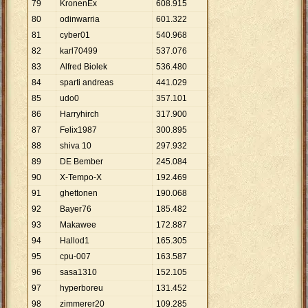
79
KronenEx
608
.
915
80
odinwarria
601
.
322
81
cyber01
540
.
968
82
karl70499
537
.
076
83
Alfred Biolek
536
.
480
84
sparti andreas
441
.
029
85
udo0
357
.
101
86
Harryhirch
317
.
900
87
Felix1987
300
.
895
88
shiva 10
297
.
932
89
DE Bember
245
.
084
90
X-Tempo-X
192
.
469
91
ghettonen
190
.
068
92
Bayer76
185
.
482
93
Makawee
172
.
887
94
Hallod1
165
.
305
95
cpu-007
163
.
587
96
sasa1310
152
.
105
97
hyperboreu
131
.
452
98
zimmerer20
109
.
285