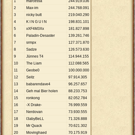
1
marcessa
244
.
919
.
036
2
Max-im
244
.
768
.
091
3
nicky butt
219
.
040
.
290
4
K I N G U I N
198
.
831
.
101
5
xXF4M3Xx
181
.
827
.
898
6
Paladin-Desaster
139
.
261
.
746
7
srmpx
127
.
371
.
870
8
Sadze
126
.
573
.
630
9
Jünnes T4
114
.
944
.
155
10
The Liam
112
.
088
.
565
11
Geobe0
100
.
000
.
000
12
Seitz
97
.
914
.
305
13
babarendave4
96
.
257
.
657
14
Geh mal Bier holen
88
.
233
.
753
15
ronkong
82
.
052
.
784
16
-X Drake-
76
.
999
.
559
17
Nerdovan
73
.
930
.
555
18
l3abyBeLL
71
.
326
.
888
19
Mr Quack
70
.
621
.
302
20
Movinghaed
70
.
175
.
919