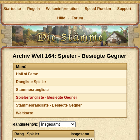
Startseite
-
Regeln
-
Welteninformation
-
Speed-Runden
-
Support
-
Hilfe
-
Forum
Archiv Welt 164: Spieler - Besiegte Gegner
Menü
Hall of Fame
Rangliste Spieler
Stammesrangliste
Spielerrangliste - Besiegte Gegner
Stammesrangliste - Besiegte Gegner
Weltkarte
Ranglistentyp:
Rang
Spieler
Insgesamt