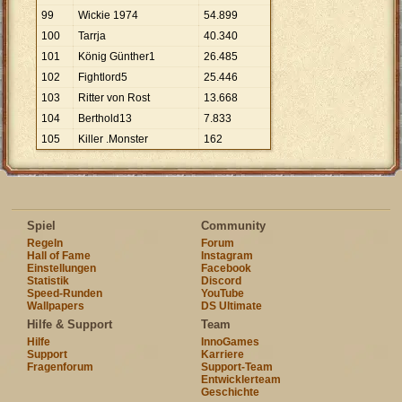
99
Wickie 1974
54
.
899
100
Tarrja
40
.
340
101
König Günther1
26
.
485
102
Fightlord5
25
.
446
103
Ritter von Rost
13
.
668
104
Berthold13
7
.
833
105
Killer .Monster
162
Spiel
Community
Regeln
Forum
Hall of Fame
Instagram
Einstellungen
Facebook
Statistik
Discord
Speed-Runden
YouTube
Wallpapers
DS Ultimate
Hilfe & Support
Team
Hilfe
InnoGames
Support
Karriere
Fragenforum
Support-Team
Entwicklerteam
Geschichte