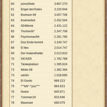
60
jonny5lebt
3
.
867
.
270
61
Engel desTodes
3
.
220
.
944
62
thomson 69
3
.
007
.
706
63
Inselverbot
2
.
452
.
504
64
S04Monk
2
.
431
.
122
65
Tinchen97
2
.
347
.
708
66
Psychoman94
2
.
281
.
790
67
Das Ende kommt
2
.
240
.
747
68
El Itex
2
.
014
.
747
69
Der Instandhalter
2
.
013
.
810
70
DICKER
1
.
782
.
788
71
Tänkeplatsen
1
.
395
.
624
72
Wolle-58
1
.
382
.
394
73
udolin
1
.
028
.
695
74
El Gordo
989
.
223
75
***kill*-*you***
864
.
623
76
Nodor
845
.
871
77
Yzerman19
833
.
646
78
Mazerael
660
.
079