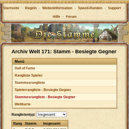
Startseite
-
Regeln
-
Welteninformation
-
Speed-Runden
-
Support
-
Hilfe
-
Forum
Archiv Welt 171: Stamm - Besiegte Gegner
Menü
Hall of Fame
Rangliste Spieler
Stammesrangliste
Spielerrangliste - Besiegte Gegner
Stammesrangliste - Besiegte Gegner
Weltkarte
Ranglistentyp:
Rang
Stamm
Insgesamt