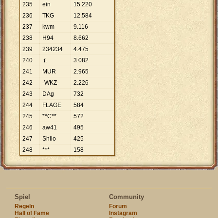
235
ein
15
.
220
236
TKG
12
.
584
237
kwm
9
.
116
238
H94
8
.
662
239
234234
4
.
475
240
:(.
3
.
082
241
MUR
2
.
965
242
-WKZ-
2
.
226
243
DAg
732
244
FLAGE
584
245
**C**
572
246
aw41
495
247
Shilo
425
248
***
158
Spiel
Community
Regeln
Forum
Hall of Fame
Instagram