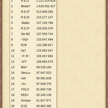
1
R.E.D.
2
.
221
.
524
.
918
2
Blubb?
1
.
616
.
452
.
427
3
R.E.D²
513
.
569
.
285
4
R.E.D!
215
.
277
.
147
5
-BaBo-
157
.
145
.
798
6
R.E.D³
156
.
505
.
478
7
Skr-BZ
137
.
559
.
744
8
=SQ=
133
.
647
.
494
9
R2R
132
.
298
.
917
10
hä?
125
.
062
.
547
11
~F~R~
109
.
457
.
694
12
-IVT-
106
.
683
.
575
13
Bier²
99
.
539
.
160
14
SkruLu
97
.
047
.
023
15
Voll
90
.
582
.
839
16
=A=
87
.
648
.
276
17
YOLO
81
.
865
.
736
18
RED+
65
.
240
.
136
19
Oompa
61
.
827
.
971
20
[CG]
60
.
865
.
360