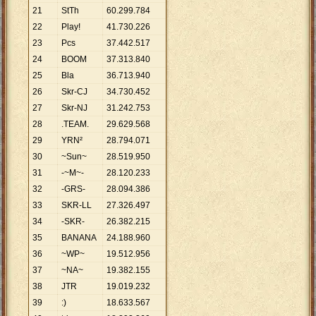
21
StTh
60
.
299
.
784
22
Play!
41
.
730
.
226
23
Pcs
37
.
442
.
517
24
BOOM
37
.
313
.
840
25
Bla
36
.
713
.
940
26
Skr-CJ
34
.
730
.
452
27
Skr-NJ
31
.
242
.
753
28
.TEAM.
29
.
629
.
568
29
YRN²
28
.
794
.
071
30
~Sun~
28
.
519
.
950
31
-~M~-
28
.
120
.
233
32
-GRS-
28
.
094
.
386
33
SKR-LL
27
.
326
.
497
34
-SKR-
26
.
382
.
215
35
BANANA
24
.
188
.
960
36
~WP~
19
.
512
.
956
37
~NA~
19
.
382
.
155
38
JTR
19
.
019
.
232
39
:)
18
.
633
.
567