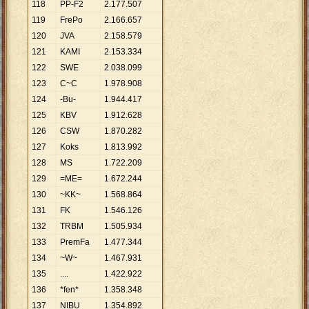
118
PP-F2
2
.
177
.
507
119
FrePo
2
.
166
.
657
120
JVA
2
.
158
.
579
121
KAMI
2
.
153
.
334
122
SWE
2
.
038
.
099
123
C~C
1
.
978
.
908
124
-Bu-
1
.
944
.
417
125
KBV
1
.
912
.
628
126
CSW
1
.
870
.
282
127
Koks
1
.
813
.
992
128
MS
1
.
722
.
209
129
=ME=
1
.
672
.
244
130
~KK~
1
.
568
.
864
131
FK
1
.
546
.
126
132
TRBM
1
.
505
.
934
133
PremFa
1
.
477
.
344
134
~W~
1
.
467
.
931
135
....
1
.
422
.
922
136
*fen*
1
.
358
.
348
137
NIBU
1
.
354
.
892