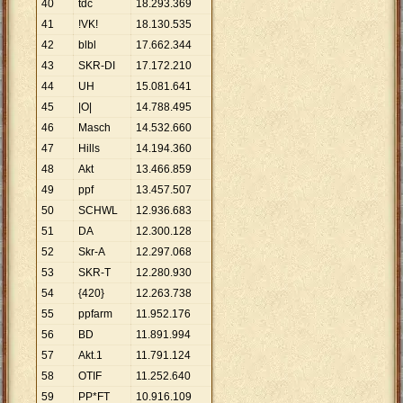
40
tdc
18
.
293
.
369
41
!VK!
18
.
130
.
535
42
blbl
17
.
662
.
344
43
SKR-DI
17
.
172
.
210
44
UH
15
.
081
.
641
45
|O|
14
.
788
.
495
46
Masch
14
.
532
.
660
47
Hills
14
.
194
.
360
48
Akt
13
.
466
.
859
49
ppf
13
.
457
.
507
50
SCHWL
12
.
936
.
683
51
DA
12
.
300
.
128
52
Skr-A
12
.
297
.
068
53
SKR-T
12
.
280
.
930
54
{420}
12
.
263
.
738
55
ppfarm
11
.
952
.
176
56
BD
11
.
891
.
994
57
Akt.1
11
.
791
.
124
58
OTIF
11
.
252
.
640
59
PP*FT
10
.
916
.
109