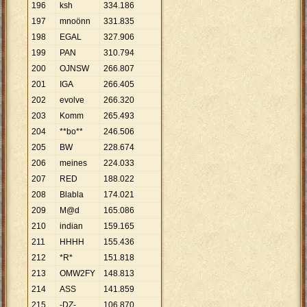
196
ksh
334
.
186
197
mnoönn
331
.
835
198
EGAL
327
.
906
199
PAN
310
.
794
200
OJNSW
266
.
807
201
IGA
266
.
405
202
evolve
266
.
320
203
Komm
265
.
493
204
**bo**
246
.
506
205
BW
228
.
674
206
meines
224
.
033
207
RED
188
.
022
208
Blabla
174
.
021
209
M@d
165
.
086
210
indian
159
.
165
211
HHHH
155
.
436
212
*R*
151
.
818
213
OMW2FY
148
.
813
214
ASS
141
.
859
215
-DZ-
106
.
870