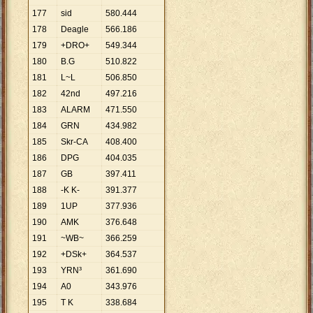
177
sid
580
.
444
178
Deagle
566
.
186
179
+DRO+
549
.
344
180
B.G
510
.
822
181
L~L
506
.
850
182
42nd
497
.
216
183
ALARM
471
.
550
184
GRN
434
.
982
185
Skr-CA
408
.
400
186
DPG
404
.
035
187
GB
397
.
411
188
-K K-
391
.
377
189
1UP
377
.
936
190
AMK
376
.
648
191
~WB~
366
.
259
192
+DSk+
364
.
537
193
YRN³
361
.
690
194
A0
343
.
976
195
T K
338
.
684