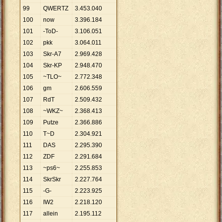
99
QWERTZ
3
.
453
.
040
100
now
3
.
396
.
184
101
-ToD-
3
.
106
.
051
102
pkk
3
.
064
.
011
103
Skr-A7
2
.
969
.
428
104
Skr-KP
2
.
948
.
470
105
~TLO~
2
.
772
.
348
106
gm
2
.
606
.
559
107
RdT
2
.
509
.
432
108
~WKZ~
2
.
368
.
413
109
Putze
2
.
366
.
886
110
T~D
2
.
304
.
921
111
DAS
2
.
295
.
390
112
ZDF
2
.
291
.
684
113
~ps6~
2
.
255
.
853
114
SkrSkr
2
.
227
.
764
115
-G-
2
.
223
.
925
116
IW2
2
.
218
.
120
117
allein
2
.
195
.
112