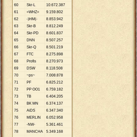
60
Skr-L
10
.
672
.
387
61
=WHZ=
9
.
159
.
802
62
-)HM(-
8
.
853
.
942
63
Skr-B
8
.
812
.
249
64
Skr-PD
8
.
601
.
837
65
DNN
8
.
507
.
257
66
Skr-Q
8
.
501
.
219
67
FTC
8
.
275
.
898
68
Profis
8
.
270
.
973
69
DSW
8
.
118
.
508
70
~ps~
7
.
008
.
878
71
PF
6
.
825
.
212
72
PP OO1
6
.
759
.
182
73
TB
6
.
404
.
205
74
BK MN
6
.
374
.
137
75
AiDS
6
.
347
.
340
76
MERLIN
6
.
052
.
958
77
-NW-
5
.
361
.
461
78
MANCHA
5
.
349
.
168