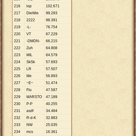
216
lop
102
.
671
217
DieWie
99
.
293
218
2222
98
.
391
219
-L-
76
.
754
220
VT
67
.
229
221
-DMDN-
66
.
215
222
Zuh
64
.
808
223
MIL
64
.
579
224
SkSk
57
.
693
225
LR
57
.
507
226
Me
56
.
893
227
~E~
51
.
474
228
Flu
47
.
587
229
MARSTO
47
.
189
230
P-P
40
.
255
231
asdf
34
.
484
232
R-d-K
32
.
883
233
NW
25
.
035
234
mcs
16
.
361