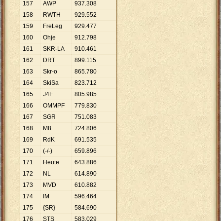
157
AWP
937
.
308
158
RWTH
929
.
552
159
FreLeg
929
.
477
160
Ohje
912
.
798
161
SKR-LA
910
.
461
162
DRT
899
.
115
163
Skr-o
865
.
780
164
SkiSa
823
.
712
165
J4F
805
.
985
166
OMMPF
779
.
830
167
SGR
751
.
083
168
M8
724
.
806
169
RdK
691
.
535
170
(-/-)
659
.
896
171
Heute
643
.
886
172
NL
614
.
890
173
MVD
610
.
882
174
IM
596
.
464
175
{SR}
584
.
690
176
STS
583
.
029