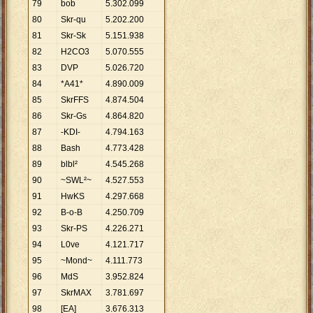
79
bob
5
.
302
.
099
80
Skr-qu
5
.
202
.
200
81
Skr-Sk
5
.
151
.
938
82
H2CO3
5
.
070
.
555
83
DVP
5
.
026
.
720
84
*A41*
4
.
890
.
009
85
SkrFFS
4
.
874
.
504
86
Skr-Gs
4
.
864
.
820
87
-KDI-
4
.
794
.
163
88
Bash
4
.
773
.
428
89
blbl²
4
.
545
.
268
90
~SWL²~
4
.
527
.
553
91
HwKS
4
.
297
.
668
92
B-o-B
4
.
250
.
709
93
Skr-PS
4
.
226
.
271
94
L0ve
4
.
121
.
717
95
~Mond~
4
.
111
.
773
96
MdS
3
.
952
.
824
97
SkrMAX
3
.
781
.
697
98
[EA]
3
.
676
.
313