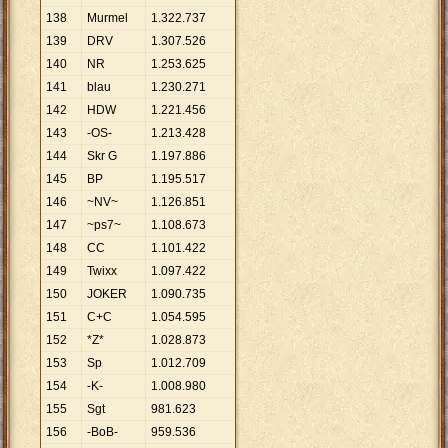
138
Murmel
1
.
322
.
737
139
DRV
1
.
307
.
526
140
NR
1
.
253
.
625
141
blau
1
.
230
.
271
142
HDW
1
.
221
.
456
143
-OS-
1
.
213
.
428
144
Skr G
1
.
197
.
886
145
BP
1
.
195
.
517
146
~NV~
1
.
126
.
851
147
~ps7~
1
.
108
.
673
148
CC
1
.
101
.
422
149
Twixx
1
.
097
.
422
150
JOKER
1
.
090
.
735
151
C+C
1
.
054
.
595
152
*Z*
1
.
028
.
873
153
Sp
1
.
012
.
709
154
-K-
1
.
008
.
980
155
Sgt
981
.
623
156
-BoB-
959
.
536