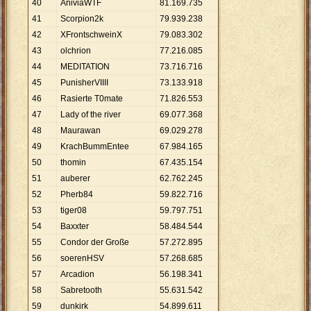
40
AniviaWTF
81
.
169
.
735
41
Scorpion2k
79
.
939
.
238
42
XFrontschweinX
79
.
083
.
302
43
olchrion
77
.
216
.
085
44
MEDITATION
73
.
716
.
716
45
PunisherVIIII
73
.
133
.
918
46
Rasierte T0mate
71
.
826
.
553
47
Lady of the river
69
.
077
.
368
48
Maurawan
69
.
029
.
278
49
KrachBummEntee
67
.
984
.
165
50
thomin
67
.
435
.
154
51
auberer
62
.
762
.
245
52
Pherb84
59
.
822
.
716
53
tiger08
59
.
797
.
751
54
Baxxter
58
.
484
.
544
55
Condor der Große
57
.
272
.
895
56
soerenHSV
57
.
268
.
685
57
Arcadion
56
.
198
.
341
58
Sabretooth
55
.
631
.
542
59
dunkirk
54
.
899
.
611