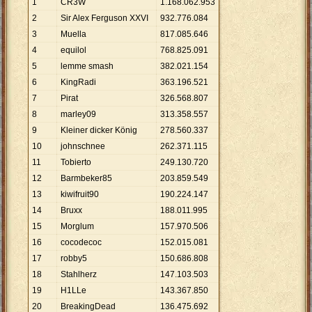
1
CR3W
1
.
168
.
062
.
953
2
Sir Alex Ferguson XXVI
932
.
776
.
084
3
Muella
817
.
085
.
646
4
equilol
768
.
825
.
091
5
lemme smash
382
.
021
.
154
6
KingRadi
363
.
196
.
521
7
Pirat
326
.
568
.
807
8
marley09
313
.
358
.
557
9
Kleiner dicker König
278
.
560
.
337
10
johnschnee
262
.
371
.
115
11
Tobierto
249
.
130
.
720
12
Barmbeker85
203
.
859
.
549
13
kiwifruit90
190
.
224
.
147
14
Bruxx
188
.
011
.
995
15
Morglum
157
.
970
.
506
16
cocodecoc
152
.
015
.
081
17
robby5
150
.
686
.
808
18
Stahlherz
147
.
103
.
503
19
H1LLe
143
.
367
.
850
20
BreakingDead
136
.
475
.
692