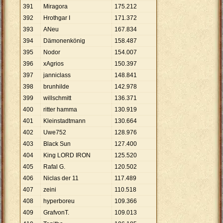
391
Miragora
175
.
212
392
Hrothgar I
171
.
372
393
ANeu
167
.
834
394
Dämonenkönig
158
.
487
395
Nodor
154
.
007
396
xAgrios
150
.
397
397
janniclass
148
.
841
398
brunhilde
142
.
978
399
willschmitt
136
.
371
400
ritter hamma
130
.
919
401
Kleinstadtmann
130
.
664
402
Uwe752
128
.
976
403
Black Sun
127
.
400
404
King LORD IRON
125
.
520
405
Rafal G.
120
.
502
406
Niclas der 11
117
.
489
407
zeini
110
.
518
408
hyperboreu
109
.
366
409
GrafvonT.
109
.
013