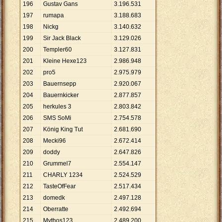
196
Gustav Gans
3
.
196
.
531
197
rumapa
3
.
188
.
683
198
Nickg
3
.
140
.
632
199
Sir Jack Black
3
.
129
.
026
200
Templer60
3
.
127
.
831
201
Kleine Hexe123
2
.
986
.
948
202
pro5
2
.
975
.
979
203
Bauernsepp
2
.
920
.
067
204
Bauernkicker
2
.
877
.
857
205
herkules 3
2
.
803
.
842
206
SMS SoMi
2
.
754
.
578
207
König King Tut
2
.
681
.
690
208
Mecki96
2
.
672
.
414
209
doddy
2
.
647
.
826
210
Grummel7
2
.
554
.
147
211
CHARLY 1234
2
.
524
.
529
212
TasteOfFear
2
.
517
.
434
213
domedk
2
.
497
.
128
214
Oberratte
2
.
492
.
694
215
Mythos123
2
.
489
.
200