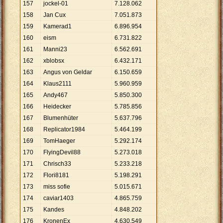
157
jockel-01
7
.
128
.
062
158
Jan Cux
7
.
051
.
873
159
Kamerad1
6
.
896
.
954
160
eism
6
.
731
.
822
161
Manni23
6
.
562
.
691
162
xblobsx
6
.
432
.
171
163
Angus von Geldar
6
.
150
.
659
164
Klaus2111
5
.
960
.
959
165
Andy467
5
.
850
.
300
166
Heidecker
5
.
785
.
856
167
Blumenhüter
5
.
637
.
796
168
Replicator1984
5
.
464
.
199
169
TomHaeger
5
.
292
.
174
170
FlyingDevil88
5
.
273
.
018
171
Chrisch33
5
.
233
.
218
172
Flori8181
5
.
198
.
291
173
miss sofie
5
.
015
.
671
174
caviar1403
4
.
865
.
759
175
Kandes
4
.
848
.
202
176
KronenEx
4
.
630
.
549