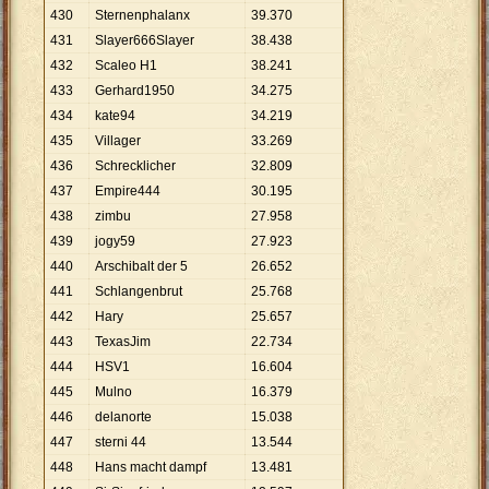
430
Sternenphalanx
39
.
370
431
Slayer666Slayer
38
.
438
432
Scaleo H1
38
.
241
433
Gerhard1950
34
.
275
434
kate94
34
.
219
435
Villager
33
.
269
436
Schrecklicher
32
.
809
437
Empire444
30
.
195
438
zimbu
27
.
958
439
jogy59
27
.
923
440
Arschibalt der 5
26
.
652
441
Schlangenbrut
25
.
768
442
Hary
25
.
657
443
TexasJim
22
.
734
444
HSV1
16
.
604
445
Mulno
16
.
379
446
delanorte
15
.
038
447
sterni 44
13
.
544
448
Hans macht dampf
13
.
481