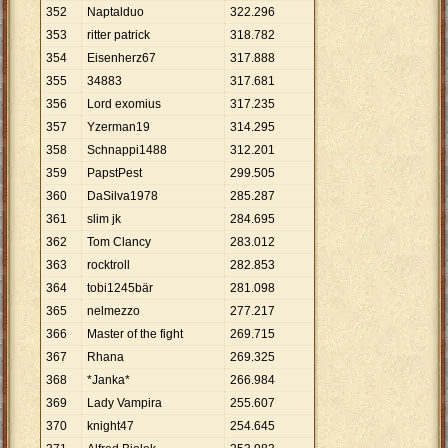
352
Naptalduo
322
.
296
353
ritter patrick
318
.
782
354
Eisenherz67
317
.
888
355
34883
317
.
681
356
Lord exomius
317
.
235
357
Yzerman19
314
.
295
358
Schnappi1488
312
.
201
359
PapstPest
299
.
505
360
DaSilva1978
285
.
287
361
slim jk
284
.
695
362
Tom Clancy
283
.
012
363
rocktroll
282
.
853
364
tobi1245bär
281
.
098
365
nelmezzo
277
.
217
366
Master of the fight
269
.
715
367
Rhana
269
.
325
368
*Janka*
266
.
984
369
Lady Vampira
255
.
607
370
knight47
254
.
645