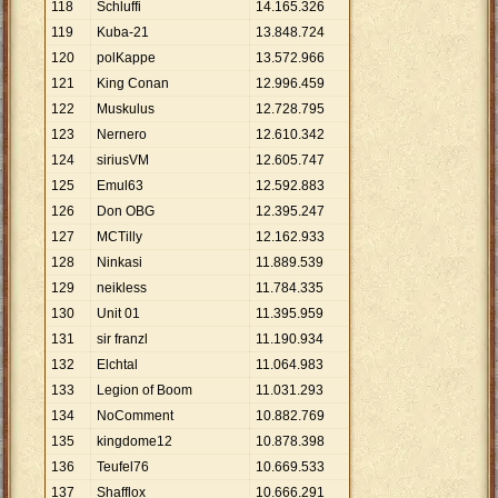
118
Schluffi
14
.
165
.
326
119
Kuba-21
13
.
848
.
724
120
polKappe
13
.
572
.
966
121
King Conan
12
.
996
.
459
122
Muskulus
12
.
728
.
795
123
Nernero
12
.
610
.
342
124
siriusVM
12
.
605
.
747
125
Emul63
12
.
592
.
883
126
Don OBG
12
.
395
.
247
127
MCTilly
12
.
162
.
933
128
Ninkasi
11
.
889
.
539
129
neikless
11
.
784
.
335
130
Unit 01
11
.
395
.
959
131
sir franzl
11
.
190
.
934
132
Elchtal
11
.
064
.
983
133
Legion of Boom
11
.
031
.
293
134
NoComment
10
.
882
.
769
135
kingdome12
10
.
878
.
398
136
Teufel76
10
.
669
.
533
137
Shafflox
10
.
666
.
291