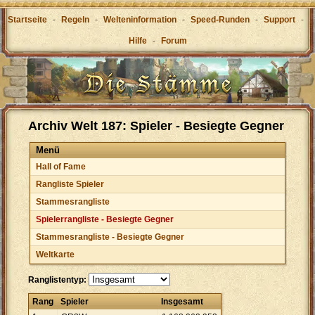
Startseite
-
Regeln
-
Welteninformation
-
Speed-Runden
-
Support
-
Hilfe
-
Forum
Archiv Welt 187: Spieler - Besiegte Gegner
Menü
Hall of Fame
Rangliste Spieler
Stammesrangliste
Spielerrangliste - Besiegte Gegner
Stammesrangliste - Besiegte Gegner
Weltkarte
Ranglistentyp:
Rang
Spieler
Insgesamt