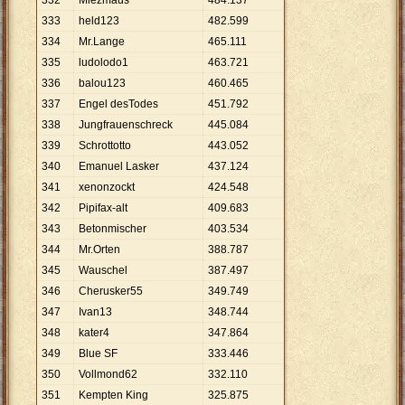
332
Miezmaus
484
.
137
333
held123
482
.
599
334
Mr.Lange
465
.
111
335
ludolodo1
463
.
721
336
balou123
460
.
465
337
Engel desTodes
451
.
792
338
Jungfrauenschreck
445
.
084
339
Schrottotto
443
.
052
340
Emanuel Lasker
437
.
124
341
xenonzockt
424
.
548
342
Pipifax-alt
409
.
683
343
Betonmischer
403
.
534
344
Mr.Orten
388
.
787
345
Wauschel
387
.
497
346
Cherusker55
349
.
749
347
Ivan13
348
.
744
348
kater4
347
.
864
349
Blue SF
333
.
446
350
Vollmond62
332
.
110
351
Kempten King
325
.
875