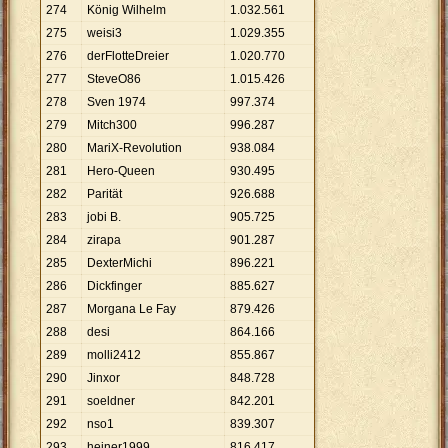
274
König Wilhelm
1
.
032
.
561
275
weisi3
1
.
029
.
355
276
derFlotteDreier
1
.
020
.
770
277
SteveO86
1
.
015
.
426
278
Sven 1974
997
.
374
279
Mitch300
996
.
287
280
MariX-Revolution
938
.
084
281
Hero-Queen
930
.
495
282
Parität
926
.
688
283
jobi B.
905
.
725
284
zirapa
901
.
287
285
DexterMichi
896
.
221
286
Dickfinger
885
.
627
287
Morgana Le Fay
879
.
426
288
desi
864
.
166
289
molli2412
855
.
867
290
Jinxor
848
.
728
291
soeldner
842
.
201
292
nso1
839
.
307
293
heiner1999
816
.
417