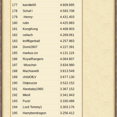
177
karotte00
4
.
609
.
895
178
Schaf I
4
.
593
.
708
179
-Henry-
4
.
431
.
403
180
rutin
4
.
425
.
983
181
KongKong
4
.
408
.
903
182
cellach
4
.
269
.
061
183
kniffligerball
4
.
257
.
983
184
Domi2807
4
.
227
.
391
185
markus.civ
4
.
131
.
119
186
RoyalRangers
4
.
064
.
807
187
-Wuschel-
3
.
834
.
980
188
Machiavelli .
3
.
813
.
549
189
childOfLV
3
.
677
.
130
190
Ostpruzze
3
.
522
.
152
191
Alexbaby1960
3
.
367
.
152
192
Mkoll
3
.
341
.
943
193
Fuzzi
3
.
330
.
486
194
Lord Tommy1
3
.
303
.
176
195
Harrybendragon
3
.
256
.
412