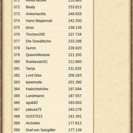
371
Alfred Biolek
253
.
983
372
Beaty
253
.
815
373
Ankemachts
246
.
659
374
Hans Wagenrad
242
.
350
375
birax
238
.
139
376
Tinchen285
237
.
734
377
Die Sowältsche
232
.
298
378
Guron
228
.
920
379
QueenMelanie
221
.
205
380
Ruebezahl31
212
.
960
381
Tarrja
211
.
028
382
Lord Glas
208
.
263
383
kareimafa
201
.
390
384
Habichtshöhe
197
.
094
385
Landmanni
187
.
557
386
sgub82
183
.
693
387
yakusa75
183
.
276
388
01037023
181
.
391
389
Archetim
177
.
812
390
Graf von Salzgitter
177
.
139