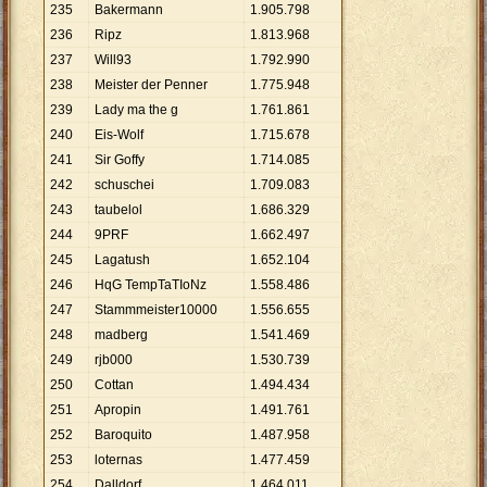
235
Bakermann
1
.
905
.
798
236
Ripz
1
.
813
.
968
237
Will93
1
.
792
.
990
238
Meister der Penner
1
.
775
.
948
239
Lady ma the g
1
.
761
.
861
240
Eis-Wolf
1
.
715
.
678
241
Sir Goffy
1
.
714
.
085
242
schuschei
1
.
709
.
083
243
taubelol
1
.
686
.
329
244
9PRF
1
.
662
.
497
245
Lagatush
1
.
652
.
104
246
HqG TempTaTIoNz
1
.
558
.
486
247
Stammmeister10000
1
.
556
.
655
248
madberg
1
.
541
.
469
249
rjb000
1
.
530
.
739
250
Cottan
1
.
494
.
434
251
Apropin
1
.
491
.
761
252
Baroquito
1
.
487
.
958
253
loternas
1
.
477
.
459
254
Dalldorf
1
.
464
.
011