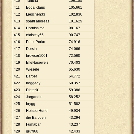
410
Tanitha
106
.
185
411
Edda Klaus
105
.
661
412
Lieschen33
102
.
836
413
sparti andreas
101
.
629
414
Hornissimo
98
.
167
415
chrischy66
90
.
747
416
Prinz-Porko
74
.
916
417
Dersin
74
.
066
418
browser1001
72
.
560
419
ElfeNaseweis
70
.
403
420
Wiesele
65
.
630
421
Barber
64
.
772
422
hoggedy
60
.
357
423
DIeter01
59
.
386
424
Jorgandir
58
.
252
425
brygg
51
.
582
426
HeisserHund
49
.
934
427
die Bärtigen
43
.
294
428
Fumabär
43
.
237
429
grufti68
42
.
433