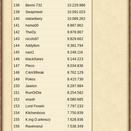
138
Benni-732
10
.
229
.
986
139
Swapmeet
10
.
091
.
023
140
olalaribery
10
.
089
.
262
141
hama00
9
.
887
.
862
142
TheDy
9
.
878
.
867
143
nicols97
9
.
829
.
662
144
Addytion
9
.
381
.
794
145
navi1
9
.
248
.
116
146
blackXares
9
.
144
.
223
147
Pleco
9
.
034
.
836
148
C4m3lfreak
8
.
762
.
129
149
Pokos
8
.
415
.
730
150
Jawion
8
.
297
.
984
151
RunOrDie
8
.
254
.
582
152
xnash
8
.
080
.
685
153
Lord Frowin
7
.
797
.
233
154
Kitchenboss
7
.
750
.
839
155
K.ing D.arknezz
7
.
628
.
936
156
Ravensoul
7
.
536
.
349