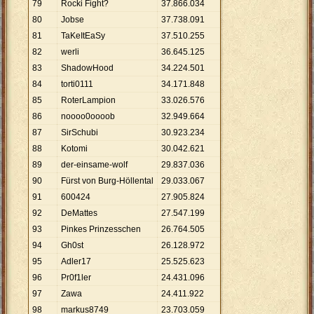
79
Rocki Fight?
37
.
866
.
034
80
Jobse
37
.
738
.
091
81
TaKeItEaSy
37
.
510
.
255
82
werli
36
.
645
.
125
83
ShadowHood
34
.
224
.
501
84
torti0111
34
.
171
.
848
85
RoterLampion
33
.
026
.
576
86
noooo0oooob
32
.
949
.
664
87
SirSchubi
30
.
923
.
234
88
Kotomi
30
.
042
.
621
89
der-einsame-wolf
29
.
837
.
036
90
Fürst von Burg-Höllental
29
.
033
.
067
91
600424
27
.
905
.
824
92
DeMattes
27
.
547
.
199
93
Pinkes Prinzesschen
26
.
764
.
505
94
Gh0st
26
.
128
.
972
95
Adler17
25
.
525
.
623
96
Pr0f1ler
24
.
431
.
096
97
Zawa
24
.
411
.
922
98
markus8749
23
.
703
.
059