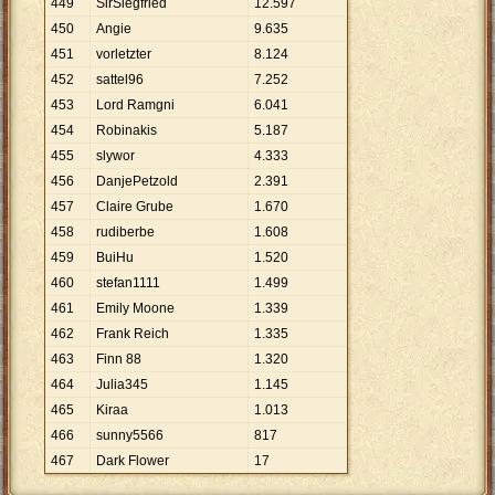
449
SirSiegfried
12
.
597
450
Angie
9
.
635
451
vorletzter
8
.
124
452
sattel96
7
.
252
453
Lord Ramgni
6
.
041
454
Robinakis
5
.
187
455
slywor
4
.
333
456
DanjePetzold
2
.
391
457
Claire Grube
1
.
670
458
rudiberbe
1
.
608
459
BuiHu
1
.
520
460
stefan1111
1
.
499
461
Emily Moone
1
.
339
462
Frank Reich
1
.
335
463
Finn 88
1
.
320
464
Julia345
1
.
145
465
Kiraa
1
.
013
466
sunny5566
817
467
Dark Flower
17