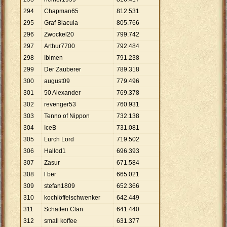
294
Chapman65
812
.
531
295
Graf Blacula
805
.
766
296
Zwockel20
799
.
742
297
Arthur7700
792
.
484
298
Ibimen
791
.
238
299
Der Zauberer
789
.
318
300
august09
779
.
496
301
50 Alexander
769
.
378
302
revenger53
760
.
931
303
Tenno of Nippon
732
.
138
304
IceB
731
.
081
305
Lurch Lord
719
.
502
306
Hallod1
696
.
393
307
Zasur
671
.
584
308
l ber
665
.
021
309
stefan1809
652
.
366
310
kochlöffelschwenker
642
.
449
311
Schatten Clan
641
.
440
312
small koffee
631
.
377