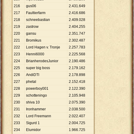
216
gus06
2
.
431
.
649
217
Faultierfarm
2
.
416
.
686
218
schneebastian
2
.
409
.
028
219
zastrow
2
.
404
.
255
220
gansu
2
.
351
.
747
221
Bromikus
2
.
302
.
487
222
Lord Hagen v. Tronje
2
.
257
.
783
223
Henni6000
2
.
225
.
568
224
BrianherodesJunior
2
.
190
.
486
225
super big boss
2
.
179
.
162
226
AndiDTI
2
.
178
.
898
227
phetal
2
.
152
.
418
228
powerboy001
2
.
122
.
390
229
schotteningo
2
.
105
.
948
230
shiva 10
2
.
075
.
390
231
Ironhammer
2
.
038
.
500
232
Lord Freemann
2
.
022
.
407
233
Sigurd 1
2
.
004
.
725
234
Elumidor
1
.
966
.
725