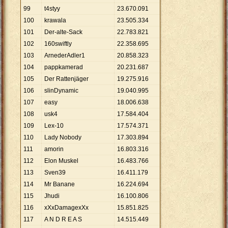
99
t4styy
23
.
670
.
091
100
krawala
23
.
505
.
334
101
Der-alte-Sack
22
.
783
.
821
102
160swiftly
22
.
358
.
695
103
ArnederAdler1
20
.
858
.
323
104
pappkamerad
20
.
231
.
687
105
Der Rattenjäger
19
.
275
.
916
106
slinDynamic
19
.
040
.
995
107
easy
18
.
006
.
638
108
usk4
17
.
584
.
404
109
Lex-10
17
.
574
.
371
110
Lady Nobody
17
.
303
.
894
111
amorin
16
.
803
.
316
112
Elon Muskel
16
.
483
.
766
113
Sven39
16
.
411
.
179
114
Mr Banane
16
.
224
.
694
115
Jhudi
16
.
100
.
806
116
xXxDamagexXx
15
.
851
.
825
117
A N D R E A S
14
.
515
.
449