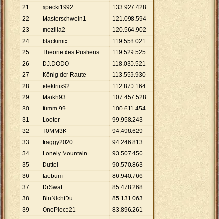
21
specki1992
133
.
927
.
428
22
Masterschwein1
121
.
098
.
594
23
mozilla2
120
.
564
.
902
24
blackimix
119
.
558
.
021
25
Theorie des Pushens
119
.
529
.
525
26
DJ.DODO
118
.
030
.
521
27
König der Raute
113
.
559
.
930
28
elektriix92
112
.
870
.
164
29
Maikh93
107
.
457
.
528
30
tümm 99
100
.
611
.
454
31
Looter
99
.
958
.
243
32
T0MM3K
94
.
498
.
629
33
fraggy2020
94
.
246
.
813
34
Lonely Mountain
93
.
507
.
456
35
Duttel
90
.
570
.
863
36
faebum
86
.
940
.
766
37
DrSwat
85
.
478
.
268
38
BinNichtDu
85
.
131
.
063
39
OnePiece21
83
.
896
.
261