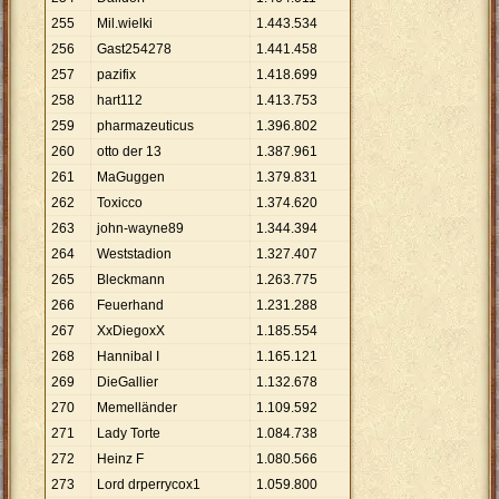
255
Mil.wielki
1
.
443
.
534
256
Gast254278
1
.
441
.
458
257
pazifix
1
.
418
.
699
258
hart112
1
.
413
.
753
259
pharmazeuticus
1
.
396
.
802
260
otto der 13
1
.
387
.
961
261
MaGuggen
1
.
379
.
831
262
Toxicco
1
.
374
.
620
263
john-wayne89
1
.
344
.
394
264
Weststadion
1
.
327
.
407
265
Bleckmann
1
.
263
.
775
266
Feuerhand
1
.
231
.
288
267
XxDiegoxX
1
.
185
.
554
268
Hannibal I
1
.
165
.
121
269
DieGallier
1
.
132
.
678
270
Memelländer
1
.
109
.
592
271
Lady Torte
1
.
084
.
738
272
Heinz F
1
.
080
.
566
273
Lord drperrycox1
1
.
059
.
800