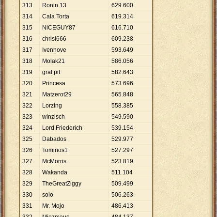
313
Ronin 13
629
.
600
314
Cala Torta
619
.
314
315
NiCEGUY87
616
.
710
316
chrisl666
609
.
238
317
Ivenhove
593
.
649
318
Molak21
586
.
056
319
graf pit
582
.
643
320
Princesa
573
.
696
321
Matzerot29
565
.
848
322
Lorzing
558
.
385
323
winzisch
549
.
590
324
Lord Friederich
539
.
154
325
Dabados
529
.
977
326
Tominos1
527
.
297
327
McMorris
523
.
819
328
Wakanda
511
.
104
329
TheGreatZiggy
509
.
499
330
solo
506
.
263
331
Mr. Mojo
486
.
413