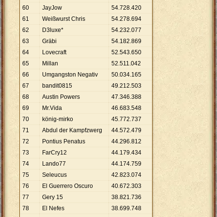
60
JayJow
54
.
728
.
420
61
Weißwurst Chris
54
.
278
.
694
62
D3luxe*
54
.
232
.
077
63
Gräbi
54
.
182
.
869
64
Lovecraft
52
.
543
.
650
65
Millan
52
.
511
.
042
66
Umgangston Negativ
50
.
034
.
165
67
bandit0815
49
.
212
.
503
68
Austin Powers
47
.
346
.
388
69
Mr.Vida
46
.
683
.
548
70
könig-mirko
45
.
772
.
737
71
Abdul der Kampfzwerg
44
.
572
.
479
72
Pontius Penatus
44
.
296
.
812
73
FarCry12
44
.
179
.
434
74
Lando77
44
.
174
.
759
75
Seleucus
42
.
823
.
074
76
El Guerrero Oscuro
40
.
672
.
303
77
Gery 15
38
.
821
.
736
78
El Nefes
38
.
699
.
748