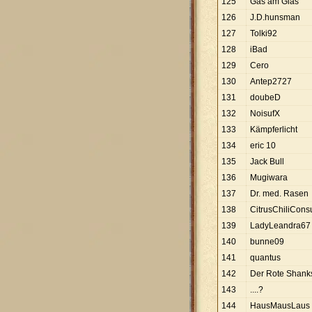
125
Gas am Glas
126
J.D.hunsman
127
Tolki92
128
iBad
129
Cero
130
Antep2727
131
doubeD
132
NoisufX
133
Kämpferlicht
134
eric 10
135
Jack Bull
136
Mugiwara
137
Dr. med. Rasen
138
CitrusChiliCon
139
LadyLeandra67
140
bunne09
141
quantus
142
Der Rote Shank
143
....?
144
HausMausLaus