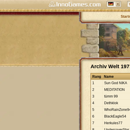
Start
Archiv Welt 197:
Rang
Name
1
Sun God NIKA
2
MEDITATION
3
tümm 99
4
Dethklok
5
WhoRainZone9
6
BlackEagle54
7
Herkules77
8
UndercoverStar