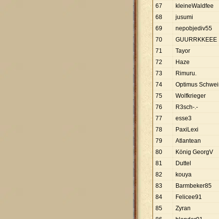
67
kleineWaldfee
68
jusumi
69
nepobjediv55
70
GUURRKKEEE
71
Tayor
72
Haze
73
Rimuru.
74
Optimus Schwei
75
Wolfkrieger
76
R3sch-.-
77
esse3
78
PaxiLexi
79
Atlantean
80
König GeorgV
81
Duttel
82
kouya
83
Barmbeker85
84
Felicee91
85
Zyran