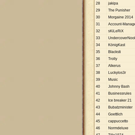
28
jakipa
29
The Punisher
30
Morgaine 2014
31
Account-Manag
32
sKiLeRiX
33
UndercoverNoo
34
KönigKast
35
Blacksti
36
Trolly
37
Alkerus
38
Luckylos3r
39
Music
40
Johnny Bash
41
Businessrules
42
Ice breaker 21
43
Bubatzminister
44
Goettlich
45
cappuccetto
46
Normdeluxe