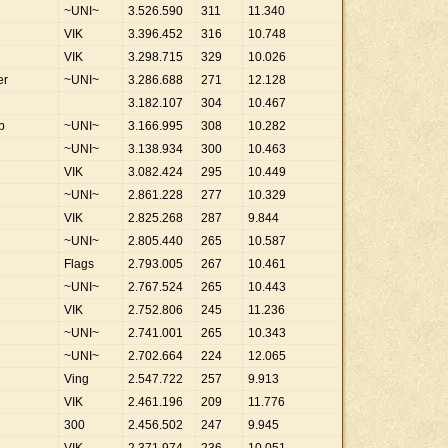
~UNI~
3
.
526
.
590
311
11
.
340
VIK
3
.
396
.
452
316
10
.
748
VIK
3
.
298
.
715
329
10
.
026
er
~UNI~
3
.
286
.
688
271
12
.
128
3
.
182
.
107
304
10
.
467
b
~UNI~
3
.
166
.
995
308
10
.
282
~UNI~
3
.
138
.
934
300
10
.
463
VIK
3
.
082
.
424
295
10
.
449
~UNI~
2
.
861
.
228
277
10
.
329
VIK
2
.
825
.
268
287
9
.
844
~UNI~
2
.
805
.
440
265
10
.
587
Flags
2
.
793
.
005
267
10
.
461
~UNI~
2
.
767
.
524
265
10
.
443
VIK
2
.
752
.
806
245
11
.
236
~UNI~
2
.
741
.
001
265
10
.
343
~UNI~
2
.
702
.
664
224
12
.
065
Ving
2
.
547
.
722
257
9
.
913
VIK
2
.
461
.
196
209
11
.
776
300
2
.
456
.
502
247
9
.
945