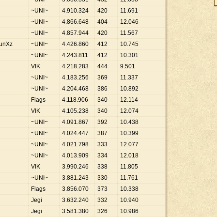
~UNI~
4
.
910
.
324
420
11
.
691
~UNI~
4
.
866
.
648
404
12
.
046
~UNI~
4
.
857
.
944
420
11
.
567
runXz
~UNI~
4
.
426
.
860
412
10
.
745
~UNI~
4
.
243
.
811
412
10
.
301
VIK
4
.
218
.
283
444
9
.
501
~UNI~
4
.
183
.
256
369
11
.
337
~UNI~
4
.
204
.
468
386
10
.
892
Flags
4
.
118
.
906
340
12
.
114
VIK
4
.
105
.
238
340
12
.
074
~UNI~
4
.
091
.
867
392
10
.
438
~UNI~
4
.
024
.
447
387
10
.
399
~UNI~
4
.
021
.
798
333
12
.
077
~UNI~
4
.
013
.
909
334
12
.
018
VIK
3
.
990
.
246
338
11
.
805
~UNI~
3
.
881
.
243
330
11
.
761
Flags
3
.
856
.
070
373
10
.
338
Jegi
3
.
632
.
240
332
10
.
940
Jegi
3
.
581
.
380
326
10
.
986