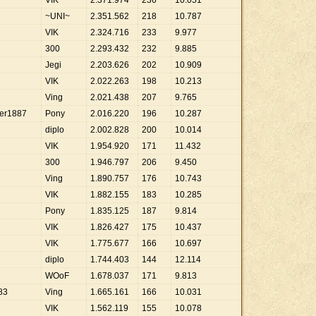
VIK
2
.
371
.
974
236
10
.
051
~UNI~
2
.
351
.
562
218
10
.
787
VIK
2
.
324
.
716
233
9
.
977
300
2
.
293
.
432
232
9
.
885
Jegi
2
.
203
.
626
202
10
.
909
VIK
2
.
022
.
263
198
10
.
213
Ving
2
.
021
.
438
207
9
.
765
er1887
Pony
2
.
016
.
220
196
10
.
287
diplo
2
.
002
.
828
200
10
.
014
VIK
1
.
954
.
920
171
11
.
432
300
1
.
946
.
797
206
9
.
450
Ving
1
.
890
.
757
176
10
.
743
VIK
1
.
882
.
155
183
10
.
285
Pony
1
.
835
.
125
187
9
.
814
VIK
1
.
826
.
427
175
10
.
437
VIK
1
.
775
.
677
166
10
.
697
diplo
1
.
744
.
403
144
12
.
114
WOoF
1
.
678
.
037
171
9
.
813
83
Ving
1
.
665
.
161
166
10
.
031
VIK
1
.
562
.
119
155
10
.
078