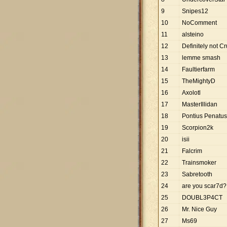
9
Snipes12
10
NoComment
11
alsteino
12
Definitely not C
13
lemme smash
14
Faultierfarm
15
TheMightyD
16
Axolotl
17
MasterIllidan
18
Pontius Penatus
19
Scorpion2k
20
isii
21
Falcrim
22
Trainsmoker
23
Sabretooth
24
are you scar7d?
25
DOUBL3P4CT
26
Mr. Nice Guy
27
Ms69