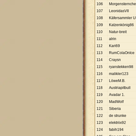
106
Morgensternch
107
LeonidasVII
108
Käfersammler Ul
109
Katzenkönig86
110
Natur-breit
111
alrin
112
Kari69
113
RumColaOnIce
114
Craysn
115
ryanstekken98
116
malikler123
117
LöweM.B.
118
Austriapitbull
119
Avadar 1.
120
MadWolf
121
Siberia
122
de strunke
123
elektriix92
124
fabih194