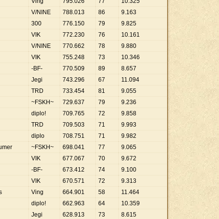
Ving
795
.
026
77
10
.
325
V/NINE
788
.
013
86
9
.
163
300
776
.
150
79
9
.
825
VIK
772
.
230
76
10
.
161
V/NINE
770
.
662
78
9
.
880
VIK
755
.
248
73
10
.
346
-BF-
770
.
509
89
8
.
657
Jegi
743
.
296
67
11
.
094
TRD
733
.
454
81
9
.
055
~FSKH~
729
.
637
79
9
.
236
diplo!
709
.
765
72
9
.
858
TRD
709
.
503
71
9
.
993
diplo
708
.
751
71
9
.
982
sumer
~FSKH~
698
.
041
77
9
.
065
VIK
677
.
067
70
9
.
672
-BF-
673
.
412
74
9
.
100
VIK
670
.
571
72
9
.
313
s
Ving
664
.
901
58
11
.
464
diplo!
662
.
963
64
10
.
359
Jegi
628
.
913
73
8
.
615