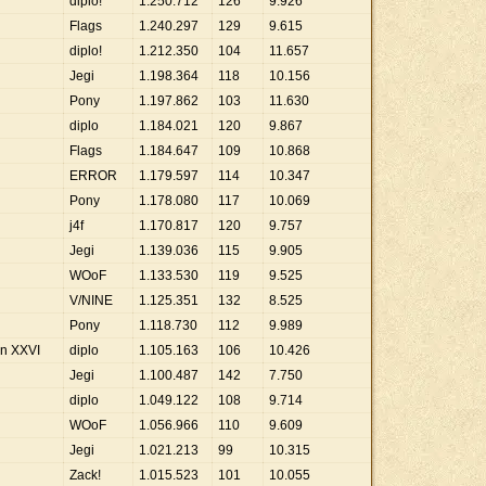
diplo!
1
.
250
.
712
126
9
.
926
Flags
1
.
240
.
297
129
9
.
615
diplo!
1
.
212
.
350
104
11
.
657
Jegi
1
.
198
.
364
118
10
.
156
Pony
1
.
197
.
862
103
11
.
630
diplo
1
.
184
.
021
120
9
.
867
Flags
1
.
184
.
647
109
10
.
868
ERROR
1
.
179
.
597
114
10
.
347
Pony
1
.
178
.
080
117
10
.
069
j4f
1
.
170
.
817
120
9
.
757
Jegi
1
.
139
.
036
115
9
.
905
WOoF
1
.
133
.
530
119
9
.
525
V/NINE
1
.
125
.
351
132
8
.
525
Pony
1
.
118
.
730
112
9
.
989
on XXVI
diplo
1
.
105
.
163
106
10
.
426
Jegi
1
.
100
.
487
142
7
.
750
diplo
1
.
049
.
122
108
9
.
714
WOoF
1
.
056
.
966
110
9
.
609
Jegi
1
.
021
.
213
99
10
.
315
Zack!
1
.
015
.
523
101
10
.
055