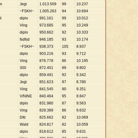
en
Jegi
1
.
013
.
509
99
10
.
237
~FSKH~
1
.
005
.
263
94
10
.
694
i
diplo
991
.
161
99
10
.
012
Ving
973
.
685
95
10
.
249
diplo
950
.
662
92
10
.
333
fsdfsd
946
.
185
93
10
.
174
~FSKH~
938
.
373
105
8
.
937
diplo
903
.
216
93
9
.
712
Ving
876
.
778
86
10
.
195
300
872
.
401
89
9
.
802
diplo
859
.
491
92
9
.
342
Jegi
851
.
623
97
8
.
780
Ving
841
.
545
90
9
.
351
V/NINE
840
.
464
95
8
.
847
diplo
831
.
980
87
9
.
563
Ving
828
.
389
86
9
.
632
Dfd
825
.
662
82
10
.
069
Wald
824
.
817
82
10
.
059
diplo
818
.
612
85
9
.
631