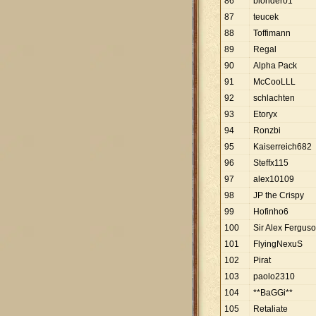
86
blonder01
87
teucek
88
Toffimann
89
Regal
90
Alpha Pack
91
McCooLLL
92
schlachten
93
Etoryx
94
Ronzbi
95
Kaiserreich682
96
Steffx115
97
alex10109
98
JP the Crispy
99
Hofinho6
100
Sir Alex Fergus
101
FlyingNexuS
102
Pirat
103
paolo2310
104
**BaGGi**
105
Retaliate