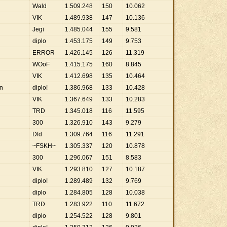
Wald
1
.
509
.
248
150
10
.
062
VIK
1
.
489
.
938
147
10
.
136
Jegi
1
.
485
.
044
155
9
.
581
diplo
1
.
453
.
175
149
9
.
753
ERROR
1
.
426
.
145
126
11
.
319
WOoF
1
.
415
.
175
160
8
.
845
VIK
1
.
412
.
698
135
10
.
464
n
diplo!
1
.
386
.
968
133
10
.
428
VIK
1
.
367
.
649
133
10
.
283
TRD
1
.
345
.
018
116
11
.
595
300
1
.
326
.
910
143
9
.
279
Dfd
1
.
309
.
764
116
11
.
291
~FSKH~
1
.
305
.
337
120
10
.
878
300
1
.
296
.
067
151
8
.
583
VIK
1
.
293
.
810
127
10
.
187
diplo!
1
.
289
.
489
132
9
.
769
diplo
1
.
284
.
805
128
10
.
038
TRD
1
.
283
.
922
110
11
.
672
diplo
1
.
254
.
522
128
9
.
801