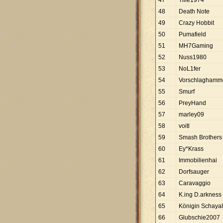
47
Tille1974
48
Death Note
49
Crazy Hobbit
50
Pumafield
51
MH7Gaming
52
Nuss1980
53
NoL1fer
54
Vorschlaghamm
55
Smurf
56
PreyHand
57
marley09
58
voitl
59
Smash Brothers
60
Ey*Krass
61
Immobilienhai
62
Dorfsauger
63
Caravaggio
64
K.ing D.arkness
65
Königin Schaya
66
Glubschie2007