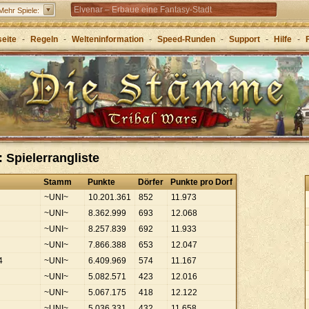
Elvenar – Erbaue eine Fantasy-Stadt
Mehr Spiele:
Forge of Empires – Mit Strategie durch die Zeitalter
seite
-
Regeln
-
Welteninformation
-
Speed-Runden
-
Support
-
Hilfe
-
Grepolis – Erbaue dein Reich im antiken
Griechenland
 Spielerrangliste
Stamm
Punkte
Dörfer
Punkte pro Dorf
~UNI~
10
.
201
.
361
852
11
.
973
~UNI~
8
.
362
.
999
693
12
.
068
~UNI~
8
.
257
.
839
692
11
.
933
~UNI~
7
.
866
.
388
653
12
.
047
4
~UNI~
6
.
409
.
969
574
11
.
167
~UNI~
5
.
082
.
571
423
12
.
016
~UNI~
5
.
067
.
175
418
12
.
122
~UNI~
5
.
036
.
331
432
11
.
658