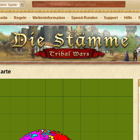
Elvenar – Erbaue eine Fantasy-Stadt
Mehr Spiele:
Forge of Empires – Mit Strategie durch die Zeitalter
seite
-
Regeln
-
Welteninformation
-
Speed-Runden
-
Support
-
Hilfe
-
Grepolis – Erbaue dein Reich im antiken
Griechenland
Karte