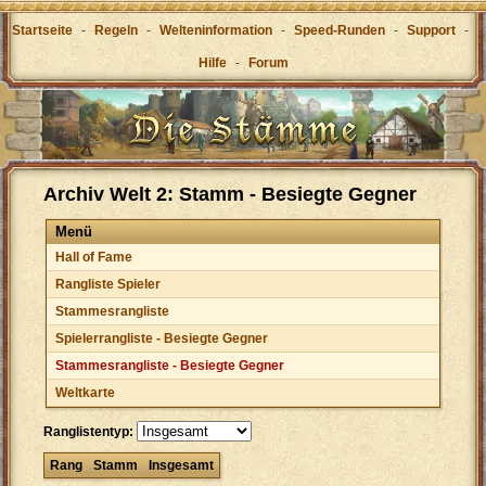
Startseite
-
Regeln
-
Welteninformation
-
Speed-Runden
-
Support
-
Hilfe
-
Forum
Archiv Welt 2: Stamm - Besiegte Gegner
Menü
Hall of Fame
Rangliste Spieler
Stammesrangliste
Spielerrangliste - Besiegte Gegner
Stammesrangliste - Besiegte Gegner
Weltkarte
Ranglistentyp:
Rang
Stamm
Insgesamt