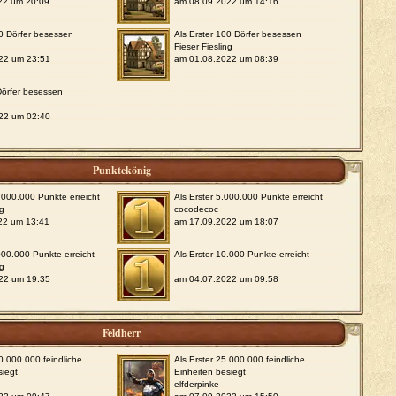
22 um 20:09
am 08.09.2022 um 14:16
50 Dörfer besessen
Als Erster 100 Dörfer besessen
Fieser Fiesling
22 um 23:51
am 01.08.2022 um 08:39
 Dörfer besessen
22 um 02:40
Punktekönig
0.000.000 Punkte erreicht
Als Erster 5.000.000 Punkte erreicht
ng
cocodecoc
22 um 13:41
am 17.09.2022 um 18:07
.000.000 Punkte erreicht
Als Erster 10.000 Punkte erreicht
ng
22 um 19:35
am 04.07.2022 um 09:58
Feldherr
00.000.000 feindliche
Als Erster 25.000.000 feindliche
siegt
Einheiten besiegt
elfderpinke