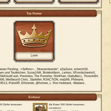
Top-Stamm
Lone
ieser Fiesling, -=Sethos=-, .Strassenbande*, xZaiZunx, scheich30,
hen und Teufelchen, Scorp2AlK, Brokkolifarm, .Lemon, XFrontschweinX,
SkillJustCash, Premotos, The Punisher, ShirKhan, l3abyBeLL, Thoschi84,
008, Weißwurst Chris, .Starkiller, R3ACTiON, matz66, Phileane,
513, iFailz0R, ElGrande, @homee, L. Ron Hubbard, -Madara-,
Eroberer
000 Dörfer besessen
Als Erster 500 Dörfer besessen
cocodecoc