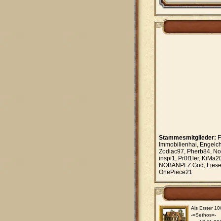
Stammesmitglieder:
F
Immobilienhai, Engelc
Zodiac97, Pherb84, No
inspi1, Pr0f1ler, KiMa2
NOBANPLZ God, Liese9
OnePiece21
Als Erster 1
-=Sethos=-