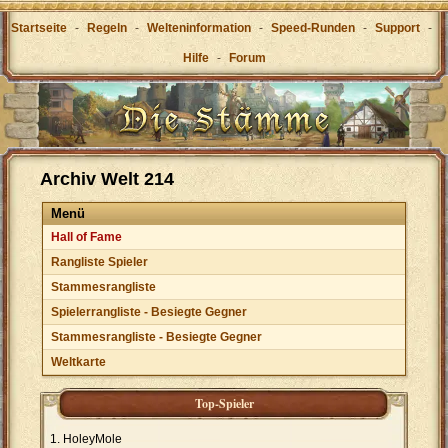
Startseite
-
Regeln
-
Welteninformation
-
Speed-Runden
-
Support
-
Hilfe
-
Forum
Archiv Welt 214
Menü
Hall of Fame
Rangliste Spieler
Stammesrangliste
Spielerrangliste - Besiegte Gegner
Stammesrangliste - Besiegte Gegner
Weltkarte
Top-Spieler
HoleyMole