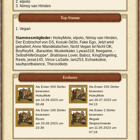
elpolo
Nimsy van Hinden
Top-Stamm
Vegan
Stammesmitglieder:
HoleyMole, elpolo, Nimsy van Hinden,
Der Erzbischof von DS, Kozuki Od3n, Fake Ego, Jetzt wird
geballert, Anne Wandklatschen, Nicht Vegan Ist Nicht OK,
BoyRey94, -Barackler, Muskelkater, Lywas318, freegame, -
SelbstHilfeGruppe*, Bratislava Lover, Baboz, KingDingeling,
Reets, jesse145, Vince LaSalle, lars253, Echsekutive,
saufsportbalance, Thecoolkids
Eroberer
Als Erster 500 Dörfer
Als Erster 250 Dörfer
besessen
besessen
HoleyMole
HoleyMole
am 14.09.2023 um
am 26.07.2023 um
06:48
04:13
Als Erster 100 Dörfer
Als Erster 2 Dörfer
besessen
besessen
Roots.
Illegale
am 20.06.2023 um
Skriptschmiede
23:39
am 11.05.2023 um
07:16