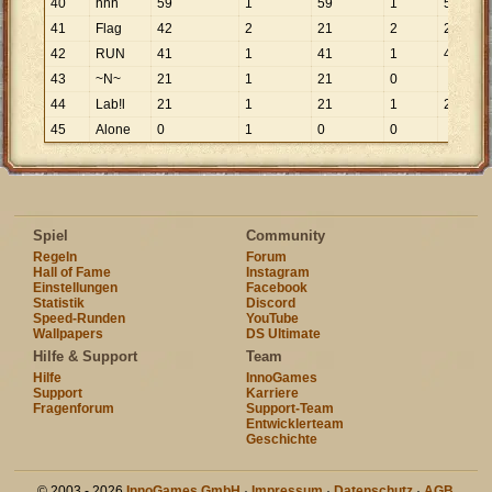
40
hhh
59
1
59
1
59
41
Flag
42
2
21
2
21
42
RUN
41
1
41
1
41
43
~N~
21
1
21
0
44
Lab!l
21
1
21
1
21
45
Alone
0
1
0
0
Spiel
Community
Regeln
Forum
Hall of Fame
Instagram
Einstellungen
Facebook
Statistik
Discord
Speed-Runden
YouTube
Wallpapers
DS Ultimate
Hilfe & Support
Team
Hilfe
InnoGames
Support
Karriere
Fragenforum
Support-Team
Entwicklerteam
Geschichte
© 2003 - 2026
InnoGames GmbH
·
Impressum
·
Datenschutz
·
AGB