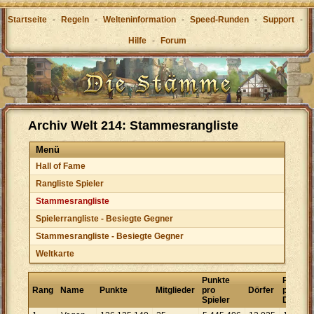
Startseite
-
Regeln
-
Welteninformation
-
Speed-Runden
-
Support
-
Hilfe
-
Forum
Archiv Welt 214: Stammesrangliste
Menü
Hall of Fame
Rangliste Spieler
Stammesrangliste
Spielerrangliste - Besiegte Gegner
Stammesrangliste - Besiegte Gegner
Weltkarte
Punkte
Punkte
Rang
Name
Punkte
Mitglieder
pro
Dörfer
pro
Spieler
Dorf