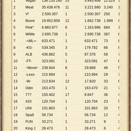
1
Vegan
136
.
135
.
140
25
5
.
445
.
406
12
.
025
11
.
321
2
Meat
35
.
438
.
476
11
3
.
221
.
680
3
.
240
10
.
938
3
V²
2
.
500
.
307
1
2
.
500
.
307
250
10
.
001
4
Booni
19
.
952
.
859
12
1
.
662
.
738
1
.
999
9
.
981
5
Pink*
6
.
983
.
977
6
1
.
163
.
996
684
10
.
210
6
WiWe
2
.
695
.
738
1
2
.
695
.
738
387
6
.
966
7
-=ML=-
633
.
471
1
633
.
471
73
8
.
678
8
-KG-
539
.
345
3
179
.
782
66
8
.
172
9
ALB
436
.
882
5
87
.
376
58
7
.
532
10
-FT-
323
.
091
1
323
.
091
47
6
.
874
11
~Mond~
238
.
944
8
29
.
868
46
5
.
194
12
-Lexx-
215
.
994
1
215
.
994
29
7
.
448
13
-W-
213
.
834
12
17
.
820
33
6
.
480
14
Odin
163
.
470
1
163
.
470
21
7
.
784
15
777
150
.
402
17
8
.
847
36
4
.
178
16
420
120
.
704
1
120
.
704
23
5
.
248
17
UNI
101
.
863
1
101
.
863
20
5
.
093
18
Spaß
56
.
734
1
56
.
734
12
4
.
728
19
FUN
33
.
271
1
33
.
271
9
3
.
697
20
King J
28
.
473
1
28
.
473
6
4
.
746