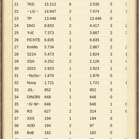
21
TKD
15
.
212
6
2
.
535
5
3
.
042
22
~ LG ~
14
.
947
2
7
.
474
2
7
.
474
23
TP
13
.
446
1
13
.
446
0
24
DhO
8
.
833
2
4
.
417
3
2
.
944
25
YcE
7
.
373
2
3
.
687
2
3
.
687
26
FICHTE
6
.
835
1
6
.
835
0
27
KmWs
5
.
734
2
2
.
867
2
2
.
867
28
S214
5
.
473
3
1
.
824
3
1
.
824
29
SSA
4
.
252
2
2
.
126
1
4
.
252
30
2023
2
.
923
1
2
.
923
1
2
.
923
31
~NoSu~
1
.
876
1
1
.
876
0
32
Nova
1
.
721
1
1
.
721
1
1
.
721
33
-DL-
952
1
952
0
34
DINORI
648
1
648
0
35
~G~W~
646
1
646
1
646
36
RS
627
2
314
1
627
37
XXX
194
1
194
0
38
AOD
194
2
97
0
39
BvB
182
1
182
0