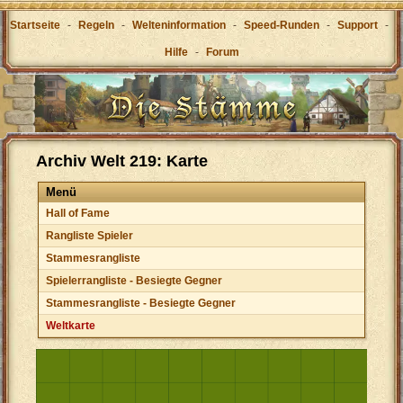
Startseite
-
Regeln
-
Welteninformation
-
Speed-Runden
-
Support
-
Hilfe
-
Forum
Archiv Welt 219: Karte
Menü
Hall of Fame
Rangliste Spieler
Stammesrangliste
Spielerrangliste - Besiegte Gegner
Stammesrangliste - Besiegte Gegner
Weltkarte