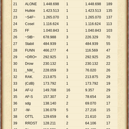
21
ALONE
1
.
448
.
698
1
1
.
448
.
698
189
7
.
66
22
Hulkie
1
.
423
.
513
1
1
.
423
.
513
135
10
.
5
23
~S4F~
1
.
265
.
070
1
1
.
265
.
070
137
9
.
23
24
Cosel
1
.
116
.
624
1
1
.
116
.
624
113
9
.
88
25
FF
1
.
040
.
843
1
1
.
040
.
843
103
10
.
1
26
~StB~
678
.
988
3
226
.
329
70
9
.
70
27
Stabil
484
.
939
1
484
.
939
55
8
.
81
28
FUNN
466
.
277
4
116
.
569
47
9
.
92
29
+DRO+
292
.
925
1
292
.
925
25
11
.
71
30
Drow
230
.
132
1
230
.
132
22
10
.
4
31
_NM_
228
.
059
3
76
.
020
26
8
.
77
32
RAK.
213
.
875
1
213
.
875
29
7
.
37
33
{CdB}
173
.
792
1
173
.
792
19
9
.
14
34
AF-U
149
.
708
16
9
.
357
29
5
.
16
35
AF-S
157
.
307
2
78
.
654
16
9
.
83
36
sdg
138
.
140
2
69
.
070
17
8
.
12
37
-W-
136
.
079
5
27
.
216
15
9
.
07
38
OTTL
129
.
659
6
21
.
610
15
8
.
64
39
RRDST
128
.
211
2
64
.
106
17
7
.
54