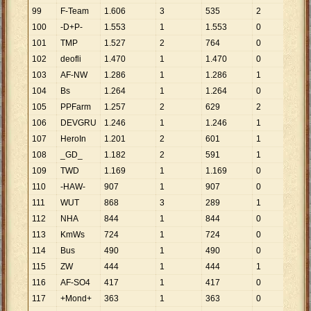
99
F-Team
1
.
606
3
535
2
803
100
-D+P-
1
.
553
1
1
.
553
0
101
TMP
1
.
527
2
764
0
102
deofli
1
.
470
1
1
.
470
0
103
AF-NW
1
.
286
1
1
.
286
1
1
.
28
104
Bs
1
.
264
1
1
.
264
0
105
PPFarm
1
.
257
2
629
2
629
106
DEVGRU
1
.
246
1
1
.
246
1
1
.
24
107
HeroIn
1
.
201
2
601
1
1
.
20
108
_GD_
1
.
182
2
591
1
1
.
18
109
TWD
1
.
169
1
1
.
169
0
110
-HAW-
907
1
907
0
111
WUT
868
3
289
1
868
112
NHA
844
1
844
0
113
KmWs
724
1
724
0
114
Bus
490
1
490
0
115
ZW
444
1
444
1
444
116
AF-SO4
417
1
417
0
117
+Mond+
363
1
363
0