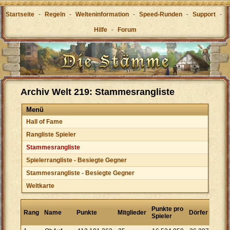
Startseite
-
Regeln
-
Welteninformation
-
Speed-Runden
-
Support
-
Hilfe
-
Forum
Archiv Welt 219: Stammesrangliste
Menü
Hall of Fame
Rangliste Spieler
Stammesrangliste
Spielerrangliste - Besiegte Gegner
Stammesrangliste - Besiegte Gegner
Weltkarte
Punk
Punkte pro
Rang
Name
Punkte
Mitglieder
Dörfer
pro
Spieler
Dorf