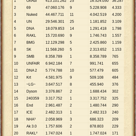
1
OhAuf
413
.
101
.
262
25
16
.
524
.
050
36
.
287
11
.
38
2
69
47
.
060
.
176
9
5
.
228
.
908
4
.
333
10
.
8
3
Nuked
44
.
467
.
711
11
4
.
042
.
519
4
.
200
10
.
5
4
UN
29
.
546
.
301
25
1
.
181
.
852
3
.
109
9
.
50
5
DNA
18
.
079
.
853
14
1
.
291
.
418
1
.
798
10
.
0
6
RAKL
15
.
720
.
690
9
1
.
746
.
743
1
.
557
10
.
0
7
BMG
12
.
129
.
298
5
2
.
425
.
860
1
.
159
10
.
4
8
SK
11
.
568
.
260
5
2
.
313
.
652
1
.
153
10
.
0
9
SMB
8
.
358
.
789
1
8
.
358
.
789
765
10
.
9
10
UNFAIR
6
.
942
.
184
7
991
.
741
655
10
.
5
11
DNA 2
5
.
774
.
788
10
577
.
479
605
9
.
54
12
Krt
4
.
581
.
975
9
509
.
108
484
9
.
46
13
~LG~
3
.
647
.
517
8
455
.
940
376
9
.
70
14
Dyson
3
.
376
.
867
2
1
.
688
.
434
302
11
.
18
15
240359
3
.
317
.
752
1
3
.
317
.
752
325
10
.
2
16
End
2
.
961
.
487
2
1
.
480
.
744
290
10
.
2
17
ICE
2
.
482
.
313
1
2
.
482
.
313
240
10
.
3
18
NHA³
2
.
058
.
969
3
686
.
323
209
9
.
85
19
Ak 3.0
1
.
757
.
606
2
878
.
803
229
7
.
67
20
RAKL²
1
.
747
.
024
1
1
.
747
.
024
171
10
.
2