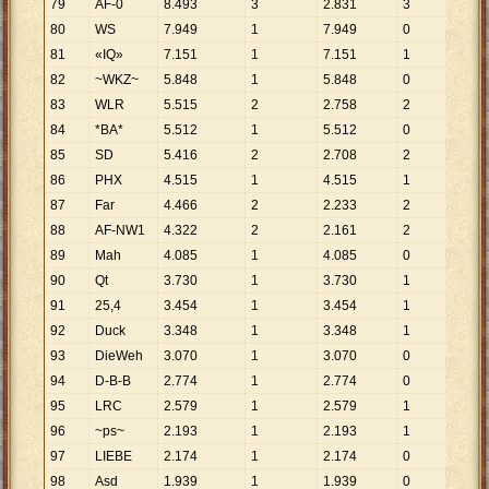
79
AF-0
8
.
493
3
2
.
831
3
2
.
83
80
WS
7
.
949
1
7
.
949
0
81
«IQ»
7
.
151
1
7
.
151
1
7
.
15
82
~WKZ~
5
.
848
1
5
.
848
0
83
WLR
5
.
515
2
2
.
758
2
2
.
75
84
*BA*
5
.
512
1
5
.
512
0
85
SD
5
.
416
2
2
.
708
2
2
.
70
86
PHX
4
.
515
1
4
.
515
1
4
.
51
87
Far
4
.
466
2
2
.
233
2
2
.
23
88
AF-NW1
4
.
322
2
2
.
161
2
2
.
16
89
Mah
4
.
085
1
4
.
085
0
90
Qt
3
.
730
1
3
.
730
1
3
.
73
91
25,4
3
.
454
1
3
.
454
1
3
.
45
92
Duck
3
.
348
1
3
.
348
1
3
.
34
93
DieWeh
3
.
070
1
3
.
070
0
94
D-B-B
2
.
774
1
2
.
774
0
95
LRC
2
.
579
1
2
.
579
1
2
.
57
96
~ps~
2
.
193
1
2
.
193
1
2
.
19
97
LIEBE
2
.
174
1
2
.
174
0
98
Asd
1
.
939
1
1
.
939
0