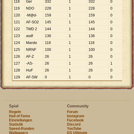
118
Ger
332
1
332
0
119
NDO
228
1
228
0
120
-M@d-
159
1
159
0
121
AF-SO2
145
1
145
0
122
TWD 2
144
1
144
0
123
asdf
136
1
136
0
124
Marsto
118
1
118
0
125
NRNF
100
1
100
0
126
AF-Z
26
1
26
0
127
-AS-
26
1
26
1
26
128
HuF
26
1
26
0
129
AF-SW
0
1
0
0
Spiel
Community
Regeln
Forum
Hall of Fame
Instagram
Einstellungen
Facebook
Statistik
Discord
Speed-Runden
YouTube
Wallpapers
DS Ultimate