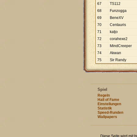
67
TS112
68
Funzogga
69
BeneXV
70
Centauris
71
katjo
72
corahexe2
73
MindCreeper
74
Akwan
75
Sir Randy
Spiel
Regeln
Hall of Fame
Einstellungen
Statistik
Speed-Runden
Wallpapers
Diese Seite wird mit 