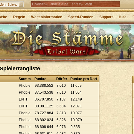
Elvenar – Erbaue eine Fantasy-Stadt
Mehr Spiele:
Forge of Empires – Mit Strategie durch die Zeitalter
seite
-
Regeln
-
Welteninformation
-
Speed-Runden
-
Support
-
Hilfe
-
Grepolis – Erbaue dein Reich im antiken
Griechenland
Spielerrangliste
Stamm
Punkte
Dörfer
Punkte pro Dorf
Phobie
93
.
388
.
552
8
.
010
11
.
659
Phobie
87
.
543
.
538
7
.
610
11
.
504
ENTF
86
.
707
.
850
7
.
137
12
.
149
ENTF
80
.
081
.
125
6
.
634
12
.
071
Phobie
78
.
727
.
884
7
.
813
10
.
077
Phobie
68
.
802
.
024
6
.
826
10
.
079
Phobie
68
.
608
.
644
6
.
976
9
.
835
Phobie
68
.
631
.
611
6
.
982
9
.
830