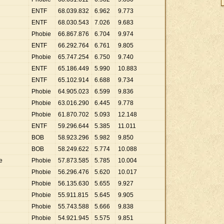
ENTF
68
.
039
.
832
6
.
962
9
.
773
ENTF
68
.
030
.
543
7
.
026
9
.
683
Phobie
66
.
867
.
876
6
.
704
9
.
974
ENTF
66
.
292
.
764
6
.
761
9
.
805
Phobie
65
.
747
.
254
6
.
750
9
.
740
ENTF
65
.
186
.
449
5
.
990
10
.
883
ENTF
65
.
102
.
914
6
.
688
9
.
734
Phobie
64
.
905
.
023
6
.
599
9
.
836
Phobie
63
.
016
.
290
6
.
445
9
.
778
Phobie
61
.
870
.
702
5
.
093
12
.
148
ENTF
59
.
296
.
644
5
.
385
11
.
011
BOB
58
.
923
.
296
5
.
982
9
.
850
BOB
58
.
249
.
622
5
.
774
10
.
088
e
Phobie
57
.
873
.
585
5
.
785
10
.
004
Phobie
56
.
296
.
476
5
.
620
10
.
017
Phobie
56
.
135
.
630
5
.
655
9
.
927
Phobie
55
.
911
.
815
5
.
645
9
.
905
Phobie
55
.
743
.
588
5
.
666
9
.
838
Phobie
54
.
921
.
945
5
.
575
9
.
851