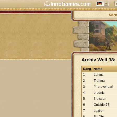
Start
Archiv Welt 38: 
Rang
Name
1
Laryus
2
Truhma
3
***braveheart
4
brodnic
5
3retspan
6
Outsider78
7
Lextron
8
Sir-Ohr