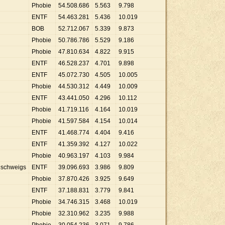
Phobie
54
.
508
.
686
5
.
563
9
.
798
ENTF
54
.
463
.
281
5
.
436
10
.
019
BOB
52
.
712
.
067
5
.
339
9
.
873
Phobie
50
.
786
.
786
5
.
529
9
.
186
Phobie
47
.
810
.
634
4
.
822
9
.
915
ENTF
46
.
528
.
237
4
.
701
9
.
898
ENTF
45
.
072
.
730
4
.
505
10
.
005
Phobie
44
.
530
.
312
4
.
449
10
.
009
ENTF
43
.
441
.
050
4
.
296
10
.
112
Phobie
41
.
719
.
116
4
.
164
10
.
019
Phobie
41
.
597
.
584
4
.
154
10
.
014
ENTF
41
.
468
.
774
4
.
404
9
.
416
ENTF
41
.
359
.
392
4
.
127
10
.
022
Phobie
40
.
963
.
197
4
.
103
9
.
984
schweigs
ENTF
39
.
096
.
693
3
.
986
9
.
809
Phobie
37
.
870
.
426
3
.
925
9
.
649
ENTF
37
.
188
.
831
3
.
779
9
.
841
Phobie
34
.
746
.
315
3
.
468
10
.
019
Phobie
32
.
310
.
962
3
.
235
9
.
988