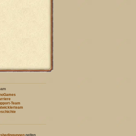
eam
nnoGames
rriere
pport-Team
twicklerteam
schichte
tsbedingungen
gelten.