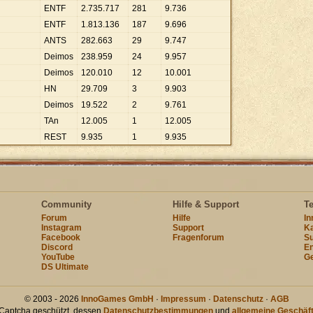
ENTF
2
.
735
.
717
281
9
.
736
ENTF
1
.
813
.
136
187
9
.
696
ANTS
282
.
663
29
9
.
747
Deimos
238
.
959
24
9
.
957
Deimos
120
.
010
12
10
.
001
HN
29
.
709
3
9
.
903
Deimos
19
.
522
2
9
.
761
TAn
12
.
005
1
12
.
005
REST
9
.
935
1
9
.
935
Community
Hilfe & Support
T
Forum
Hilfe
I
Instagram
Support
Ka
Facebook
Fragenforum
Su
Discord
En
YouTube
Ge
DS Ultimate
© 2003 - 2026
InnoGames GmbH
·
Impressum
·
Datenschutz
·
AGB
hCaptcha geschützt, dessen
Datenschutzbestimmungen
und
allgemeine Geschäf