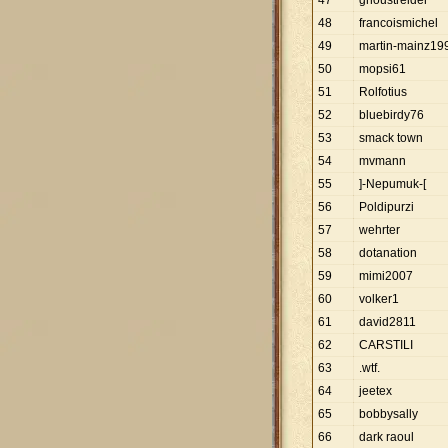
47
ghoustreider
48
francoismichel
49
martin-mainz19
50
mopsi61
51
Rolfotius
52
bluebirdy76
53
smack town
54
mvmann
55
]-Nepumuk-[
56
Poldipurzi
57
wehrter
58
dotanation
59
mimi2007
60
volker1
61
david2811
62
CARSTILI
63
.wtf.
64
jeetex
65
bobbysally
66
dark raoul