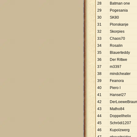
28
Batman one
29
Pogesania
30
SK80
31
Plonskanje
32
Skorpies
33
Chaos70
34
Rosalin
35
Blauerteddy
36
Der Rittwe
37
m3397
38
mindcheater
39
Feanora
40
Piero I
41
Hansel27
42
DerLoeweBraun
43
Matho84
44
Doppellhelix
45
Schrödi1207
46
Kupolzwerg