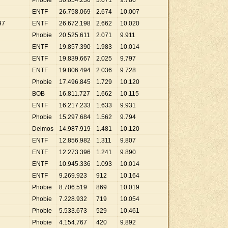
Phobie
30
.
054
.
236
3
.
071
9
.
786
ENTF
26
.
758
.
069
2
.
674
10
.
007
97
ENTF
26
.
672
.
198
2
.
662
10
.
020
Phobie
20
.
525
.
611
2
.
071
9
.
911
ENTF
19
.
857
.
390
1
.
983
10
.
014
ENTF
19
.
839
.
667
2
.
025
9
.
797
ENTF
19
.
806
.
494
2
.
036
9
.
728
Phobie
17
.
496
.
845
1
.
729
10
.
120
BOB
16
.
811
.
727
1
.
662
10
.
115
ENTF
16
.
217
.
233
1
.
633
9
.
931
Phobie
15
.
297
.
684
1
.
562
9
.
794
Deimos
14
.
987
.
919
1
.
481
10
.
120
ENTF
12
.
856
.
982
1
.
311
9
.
807
ENTF
12
.
273
.
396
1
.
241
9
.
890
ENTF
10
.
945
.
336
1
.
093
10
.
014
ENTF
9
.
269
.
923
912
10
.
164
Phobie
8
.
706
.
519
869
10
.
019
Phobie
7
.
228
.
932
719
10
.
054
Phobie
5
.
533
.
673
529
10
.
461
Phobie
4
.
154
.
767
420
9
.
892