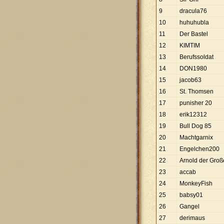
9
dracula76
10
huhuhubla
11
Der Bastel
12
KIMTIM
13
Berufssoldat
14
DON1980
15
jacob63
16
St. Thomsen
17
punisher 20
18
erik12312
19
Bull Dog 85
20
Machtgarnix
21
Engelchen200
22
Arnold der Groß
23
accab
24
MonkeyFish
25
babsy01
26
Gangel
27
derimaus