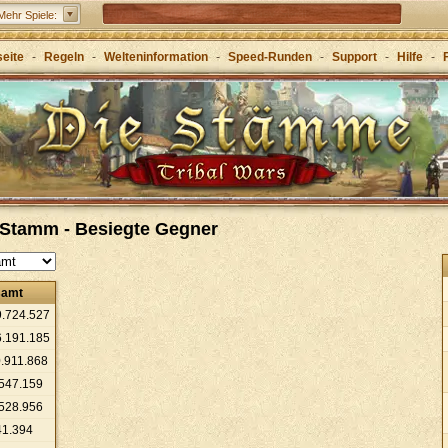
Elvenar – Erbaue eine Fantasy-Stadt
Mehr Spiele:
Forge of Empires – Mit Strategie durch die Zeitalter
seite
-
Regeln
-
Welteninformation
-
Speed-Runden
-
Support
-
Hilfe
-
Grepolis – Erbaue dein Reich im antiken
Griechenland
: Stamm - Besiegte Gegner
samt
9
.
724
.
527
6
.
191
.
185
0
.
911
.
868
547
.
159
528
.
956
41
.
394