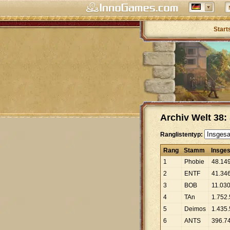
Start
Archiv Welt 38
Ranglistentyp:
Rang
Stamm
Insge
1
Phobie
48
.
14
2
ENTF
41
.
34
3
BOB
11
.
03
4
TAn
1
.
752
.
5
Deimos
1
.
435
.
6
ANTS
396
.
7