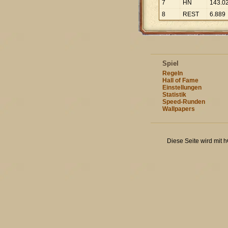
7
HN
143
.
0
8
REST
6
.
889
Spiel
Regeln
Hall of Fame
Einstellungen
Statistik
Speed-Runden
Wallpapers
Diese Seite wird mit 