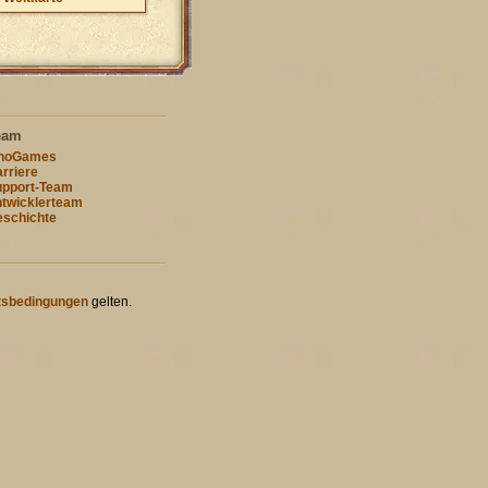
eam
nnoGames
rriere
pport-Team
twicklerteam
schichte
tsbedingungen
gelten.