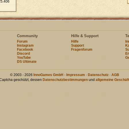
25
.
406
Community
Hilfe & Support
T
Forum
Hilfe
I
Instagram
Support
Ka
Facebook
Fragenforum
Su
Discord
En
YouTube
Ge
DS Ultimate
© 2003 - 2026
InnoGames GmbH
·
Impressum
·
Datenschutz
·
AGB
hCaptcha geschützt, dessen
Datenschutzbestimmungen
und
allgemeine Geschäf