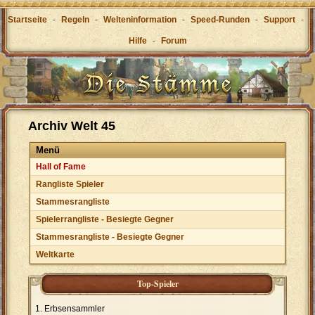
Startseite
-
Regeln
-
Welteninformation
-
Speed-Runden
-
Support
-
Hilfe
-
Forum
Archiv Welt 45
Menü
Hall of Fame
Rangliste Spieler
Stammesrangliste
Spielerrangliste - Besiegte Gegner
Stammesrangliste - Besiegte Gegner
Weltkarte
Top-Spieler
Erbsensammler