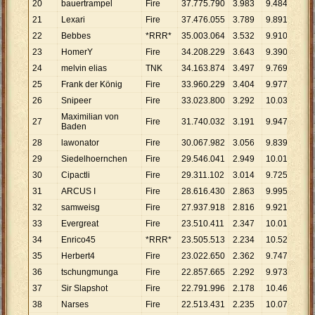
20
bauertrampel
Fire
37
.
775
.
790
3
.
983
9
.
484
21
Lexari
Fire
37
.
476
.
055
3
.
789
9
.
891
22
Bebbes
*RRR*
35
.
003
.
064
3
.
532
9
.
910
23
HomerY
Fire
34
.
208
.
229
3
.
643
9
.
390
24
melvin elias
TNK
34
.
163
.
874
3
.
497
9
.
769
25
Frank der König
Fire
33
.
960
.
229
3
.
404
9
.
977
26
Snipeer
Fire
33
.
023
.
800
3
.
292
10
.
032
Maximilian von
27
Fire
31
.
740
.
032
3
.
191
9
.
947
Baden
28
lawonator
Fire
30
.
067
.
982
3
.
056
9
.
839
29
Siedelhoernchen
Fire
29
.
546
.
041
2
.
949
10
.
019
30
Cipactli
Fire
29
.
311
.
102
3
.
014
9
.
725
31
ARCUS I
Fire
28
.
616
.
430
2
.
863
9
.
995
32
samweisg
Fire
27
.
937
.
918
2
.
816
9
.
921
33
Evergreat
Fire
23
.
510
.
411
2
.
347
10
.
017
34
Enrico45
*RRR*
23
.
505
.
513
2
.
234
10
.
522
35
Herbert4
Fire
23
.
022
.
650
2
.
362
9
.
747
36
tschungmunga
Fire
22
.
857
.
665
2
.
292
9
.
973
37
Sir Slapshot
Fire
22
.
791
.
996
2
.
178
10
.
465
38
Narses
Fire
22
.
513
.
431
2
.
235
10
.
073