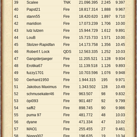
39
Scalee
TNK
21
.
096
.
395
2
.
245
9
.
397
40
Papst21
Fire
18
.
817
.
314
1
.
888
9
.
967
41
stann55
Fire
18
.
420
.
620
1
.
897
9
.
710
42
maridion
Fire
17
.
073
.
239
1
.
706
10
.
008
43
lutz lutzen
Fire
15
.
944
.
729
1
.
612
9
.
891
44
LouB
Fire
15
.
715
.
733
1
.
571
10
.
004
45
Stolzer-Rapidfan
Fire
14
.
173
.
758
1
.
356
10
.
453
46
Robert f. Lock
QDS
12
.
563
.
335
1
.
252
10
.
035
47
Gangsterjaeger
Fire
11
.
205
.
521
1
.
128
9
.
934
48
Erotika67
Fire
11
.
139
.
518
1
.
126
9
.
893
49
fuzzy1701
Fire
10
.
703
.
596
1
.
076
9
.
948
50
Gerhard1950
Fire
1
.
944
.
315
195
9
.
971
51
Jakobus Maximus
Fire
1
.
343
.
502
128
10
.
496
52
schmusekater46
Fire
963
.
507
98
9
.
832
53
öpi093
Fire
901
.
487
92
9
.
799
54
saffi2
Fire
898
.
745
90
9
.
986
55
puma 97
Fire
481
.
772
48
10
.
037
56
dyane
Fire
471
.
334
47
10
.
028
57
MAO1
Fire
255
.
455
27
9
.
461
58
Niggo007
Fire
196
.
635
19
10
.
349