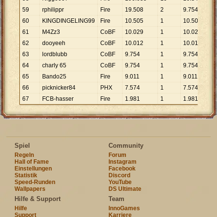
59
rphilippr
Fire
19
.
508
2
9
.
754
60
KINGDINGELING99
Fire
10
.
505
1
10
.
505
61
M4Zz3
CoBF
10
.
029
1
10
.
029
62
dooyeeh
CoBF
10
.
012
1
10
.
012
63
lordblubb
CoBF
9
.
754
1
9
.
754
64
charly 65
CoBF
9
.
754
1
9
.
754
65
Bando25
Fire
9
.
011
1
9
.
011
66
picknicker84
PHX
7
.
574
1
7
.
574
67
FCB-hasser
Fire
1
.
981
1
1
.
981
Spiel
Community
Regeln
Forum
Hall of Fame
Instagram
Einstellungen
Facebook
Statistik
Discord
Speed-Runden
YouTube
Wallpapers
DS Ultimate
Hilfe & Support
Team
Hilfe
InnoGames
Support
Karriere