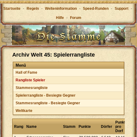
Startseite
-
Regeln
-
Welteninformation
-
Speed-Runden
-
Support
-
Hilfe
-
Forum
Archiv Welt 45: Spielerrangliste
Menü
Hall of Fame
Rangliste Spieler
Stammesrangliste
Spielerrangliste - Besiegte Gegner
Stammesrangliste - Besiegte Gegner
Weltkarte
Punkte
Rang
Name
Stamm
Punkte
Dörfer
pro
Dorf