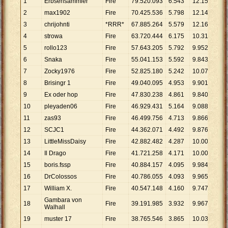
1
Erbsensammler
Fire
79
.
520
.
093
6
.
543
12
.
153
2
max1902
Fire
70
.
425
.
536
5
.
798
12
.
147
3
chrijohnti
*RRR*
67
.
885
.
264
5
.
579
12
.
168
4
strowa
Fire
63
.
720
.
444
6
.
175
10
.
319
5
rollo123
Fire
57
.
643
.
205
5
.
792
9
.
952
6
Snaka
Fire
55
.
041
.
153
5
.
592
9
.
843
7
Zocky1976
Fire
52
.
825
.
180
5
.
242
10
.
077
8
Brisingr 1
Fire
49
.
040
.
095
4
.
953
9
.
901
9
Ex oder hop
Fire
47
.
830
.
238
4
.
861
9
.
840
10
pleyaden06
Fire
46
.
929
.
431
5
.
164
9
.
088
11
zas93
Fire
46
.
499
.
756
4
.
713
9
.
866
12
SCJC1
Fire
44
.
362
.
071
4
.
492
9
.
876
13
LittleMissDaisy
Fire
42
.
882
.
482
4
.
287
10
.
003
14
Il Drago
Fire
41
.
721
.
258
4
.
171
10
.
003
15
boris.fssp
Fire
40
.
884
.
157
4
.
095
9
.
984
16
DrColossos
Fire
40
.
786
.
055
4
.
093
9
.
965
17
William X.
Fire
40
.
547
.
148
4
.
160
9
.
747
Gambara von
18
Fire
39
.
191
.
985
3
.
932
9
.
967
Walhall
19
muster 17
Fire
38
.
765
.
546
3
.
865
10
.
030