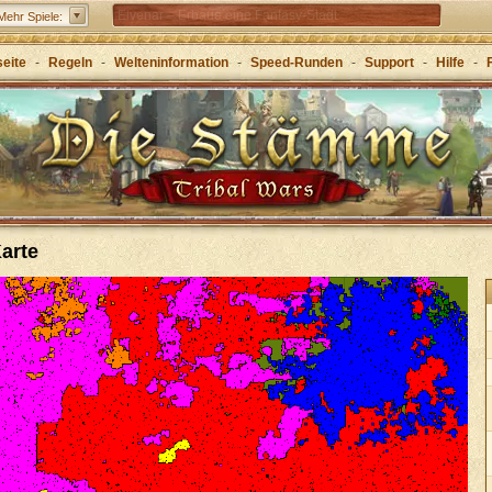
Elvenar – Erbaue eine Fantasy-Stadt
Mehr Spiele:
Forge of Empires – Mit Strategie durch die Zeitalter
seite
-
Regeln
-
Welteninformation
-
Speed-Runden
-
Support
-
Hilfe
-
Grepolis – Erbaue dein Reich im antiken
Griechenland
Karte