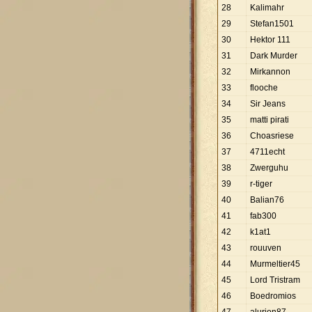
28
Kalimahr
29
Stefan1501
30
Hektor 111
31
Dark Murder
32
Mirkannon
33
flooche
34
Sir Jeans
35
matti pirati
36
Choasriese
37
4711echt
38
Zwerguhu
39
r-tiger
40
Balian76
41
fab300
42
k1at1
43
rouuven
44
Murmeltier45
45
Lord Tristram
46
Boedromios