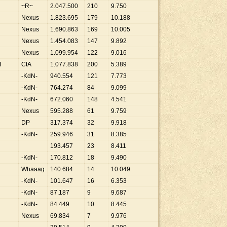
~R~
2
.
047
.
500
210
9
.
750
Nexus
1
.
823
.
695
179
10
.
188
Nexus
1
.
690
.
863
169
10
.
005
Nexus
1
.
454
.
083
147
9
.
892
Nexus
1
.
099
.
954
122
9
.
016
I
CtA
1
.
077
.
838
200
5
.
389
-KdN-
940
.
554
121
7
.
773
-KdN-
764
.
274
84
9
.
099
-KdN-
672
.
060
148
4
.
541
Nexus
595
.
288
61
9
.
759
DP
317
.
374
32
9
.
918
-KdN-
259
.
946
31
8
.
385
193
.
457
23
8
.
411
-KdN-
170
.
812
18
9
.
490
Whaaag
140
.
684
14
10
.
049
-KdN-
101
.
647
16
6
.
353
-KdN-
87
.
187
9
9
.
687
-KdN-
84
.
449
10
8
.
445
Nexus
69
.
834
7
9
.
976