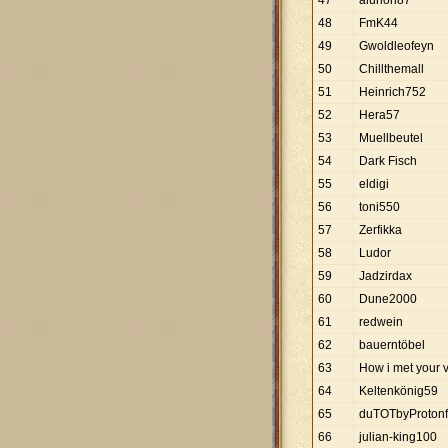
47
alurion87
48
FmK44
49
Gwoldleofeyn
50
Chillthemall
51
Heinrich752
52
Hera57
53
Muellbeutel
54
Dark Fisch
55
eldigi
56
toni550
57
Zerfikka
58
Ludor
59
Jadzirdax
60
Dune2000
61
redwein
62
bauerntöbel
63
How i met your v
64
Keltenkönig59
65
duTOTbyProton
66
julian-king100