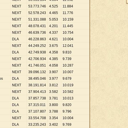
NEXT
53
.
773
.
746
4
.
525
11
.
884
NEXT
52
.
578
.
243
4
.
465
11
.
776
NEXT
51
.
331
.
088
5
.
053
10
.
159
NEXT
48
.
078
.
431
4
.
201
11
.
445
NEXT
46
.
639
.
736
4
.
337
10
.
754
DLA
46
.
228
.
863
4
.
621
10
.
004
NEXT
44
.
249
.
252
3
.
675
12
.
041
DLA
42
.
749
.
938
4
.
358
9
.
810
NEXT
42
.
706
.
934
4
.
385
9
.
739
NEXT
41
.
746
.
051
4
.
058
10
.
287
NEXT
39
.
096
.
132
3
.
907
10
.
007
os
DLA
38
.
495
.
046
3
.
977
9
.
679
NEXT
38
.
191
.
814
3
.
812
10
.
019
NEXT
37
.
904
.
413
3
.
582
10
.
582
DLA
37
.
857
.
738
3
.
781
10
.
013
DLA
37
.
315
.
011
3
.
800
9
.
820
DLA
37
.
107
.
807
3
.
788
9
.
796
NEXT
33
.
554
.
708
3
.
354
10
.
004
DLA
33
.
235
.
243
3
.
402
9
.
769