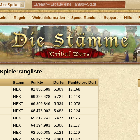
Elvenar – Erbaue eine Fantasy-Stadt
Mehr Spiele:
Forge of Empires – Mit Strategie durch die Zeitalter
seite
-
Regeln
-
Welteninformation
-
Speed-Runden
-
Support
-
Hilfe
-
Grepolis – Erbaue dein Reich im antiken
Griechenland
Spielerrangliste
Stamm
Punkte
Dörfer
Punkte pro Dorf
NEXT
82
.
851
.
589
6
.
809
12
.
168
NEXT
69
.
324
.
428
5
.
721
12
.
118
NEXT
66
.
899
.
846
5
.
539
12
.
078
NEXT
66
.
476
.
902
5
.
483
12
.
124
NEXT
65
.
317
.
741
5
.
477
11
.
926
NEXT
64
.
294
.
983
5
.
306
12
.
117
NEXT
62
.
100
.
085
5
.
124
12
.
119
NEXT
55
.
931
.
134
4
.
664
11
.
992