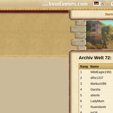
Start
Archiv Welt 72: 
Rang
Name
1
WildEagle1991
2
dRe1337
3
MarkusVB6
4
Garzila
5
alienfx
6
LadyMum
7
Nuandarek
8
hd26