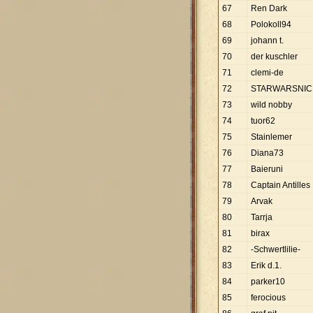
67
Ren Dark
68
Polokoll94
69
johann t.
70
der kuschler
71
clemi-de
72
STARWARSNIC
73
wild nobby
74
tuor62
75
Stainlemer
76
Diana73
77
Baieruni
78
Captain Antilles
79
Arvak
80
Tarrja
81
birax
82
-Schwertlilie-
83
Erik d.1.
84
parker10
85
ferocious