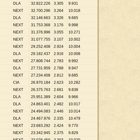
DLA
32
.
822
.
226
3
.
305
9
.
931
NEXT
32
.
700
.
296
3
.
264
10
.
018
DLA
32
.
146
.
663
3
.
326
9
.
665
NEXT
31
.
753
.
368
3
.
176
9
.
998
NEXT
31
.
376
.
996
3
.
055
10
.
271
NEXT
31
.
077
.
755
3
.
107
10
.
002
NEXT
29
.
252
.
408
2
.
924
10
.
004
DLA
29
.
182
.
437
2
.
916
10
.
008
NEXT
27
.
808
.
744
2
.
783
9
.
992
DLA
27
.
731
.
959
2
.
788
9
.
947
NEXT
27
.
234
.
408
2
.
812
9
.
685
CtA
26
.
970
.
184
2
.
623
10
.
282
NEXT
26
.
375
.
763
2
.
681
9
.
838
DLA
25
.
951
.
389
2
.
604
9
.
966
DLA
24
.
863
.
401
2
.
482
10
.
017
NEXT
24
.
494
.
083
2
.
446
10
.
014
DLA
24
.
467
.
976
2
.
335
10
.
479
NEXT
23
.
683
.
292
2
.
424
9
.
770
NEXT
23
.
342
.
945
2
.
375
9
.
829