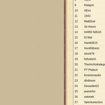
9
Klaigon
10
AEvs
11
1842
12
MattZeal
13
Sir Ahorn
14
HARD NiNJA
15
El Mar
16
Hank0815
17
HootGibson
18
shorti76
19
follvalsch
20
TheArchistrateg
21
PT Platsch
22
Kosmonautin
23
dhdimon
24
Desaster02
25
jeaninho
26
sekmek
27
Speckulazzius