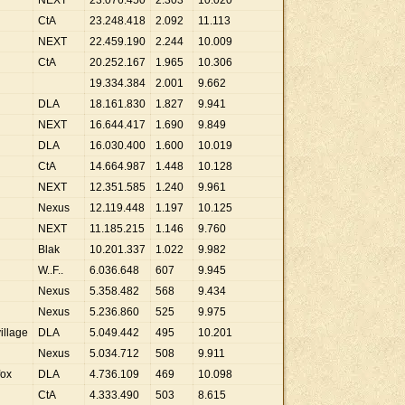
NEXT
23
.
076
.
450
2
.
303
10
.
020
CtA
23
.
248
.
418
2
.
092
11
.
113
NEXT
22
.
459
.
190
2
.
244
10
.
009
CtA
20
.
252
.
167
1
.
965
10
.
306
19
.
334
.
384
2
.
001
9
.
662
DLA
18
.
161
.
830
1
.
827
9
.
941
NEXT
16
.
644
.
417
1
.
690
9
.
849
DLA
16
.
030
.
400
1
.
600
10
.
019
CtA
14
.
664
.
987
1
.
448
10
.
128
NEXT
12
.
351
.
585
1
.
240
9
.
961
Nexus
12
.
119
.
448
1
.
197
10
.
125
NEXT
11
.
185
.
215
1
.
146
9
.
760
Blak
10
.
201
.
337
1
.
022
9
.
982
W..F..
6
.
036
.
648
607
9
.
945
Nexus
5
.
358
.
482
568
9
.
434
Nexus
5
.
236
.
860
525
9
.
975
illage
DLA
5
.
049
.
442
495
10
.
201
Nexus
5
.
034
.
712
508
9
.
911
fox
DLA
4
.
736
.
109
469
10
.
098
CtA
4
.
333
.
490
503
8
.
615