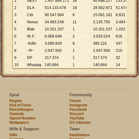
1
NEXT
1
.
457
.
864
.
171
36
40
.
496
.
227
133
.
147
10
.
2
DLA
514
.
133
.
478
18
28
.
562
.
971
51
.
874
9
.
9
3
CtA
90
.
547
.
084
6
15
.
091
.
181
8
.
831
10
.
4
Nexus
34
.
493
.
248
11
3
.
135
.
750
3
.
484
9
.
9
5
Blak
10
.
201
.
337
1
10
.
201
.
337
1
.
022
9
.
9
6
W..F..
6
.
066
.
048
2
3
.
033
.
024
616
9
.
8
7
-KdN-
3
.
080
.
929
8
385
.
116
437
7
.
0
8
~R~
2
.
047
.
500
1
2
.
047
.
500
210
9
.
7
9
DP
317
.
374
1
317
.
374
32
9
.
9
10
Whaaag
140
.
684
1
140
.
684
14
10
.
Spiel
Community
Regeln
Forum
Hall of Fame
Instagram
Einstellungen
Facebook
Statistik
Discord
Speed-Runden
YouTube
Wallpapers
DS Ultimate
Hilfe & Support
Team
Hilfe
InnoGames