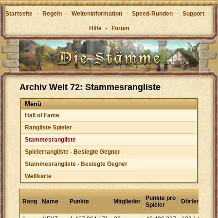
Startseite
-
Regeln
-
Welteninformation
-
Speed-Runden
-
Support
-
Hilfe
-
Forum
Archiv Welt 72: Stammesrangliste
Menü
Hall of Fame
Rangliste Spieler
Stammesrangliste
Spielerrangliste - Besiegte Gegner
Stammesrangliste - Besiegte Gegner
Weltkarte
Pun
Punkte pro
Rang
Name
Punkte
Mitglieder
Dörfer
pro
Spieler
Dor