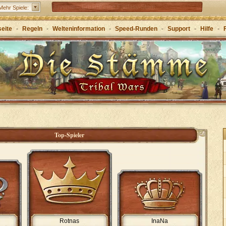
Elvenar – Erbaue eine Fantasy-Stadt
Mehr Spiele:
Forge of Empires – Mit Strategie durch die Zeitalter
seite
-
Regeln
-
Welteninformation
-
Speed-Runden
-
Support
-
Hilfe
-
Grepolis – Erbaue dein Reich im antiken
Griechenland
Top-Spieler
Rotnas
InaNa