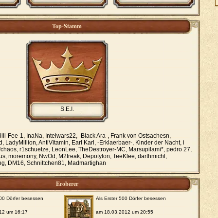
Top-Stamm
S.E.I.
illi-Fee-1, InaNa, Intelwars22, -Black Ara-, Frank von Ostsachesn,
, LadyMillion, AntiVitamin, Earl Karl, -Erklaerbaer-, Kinder der Nacht, i
ofchaos, r1schuetze, LeonLee, TheDestroyer-MC, Marsupilami*, pedro 27,
lus, moremony, NwOd, M2freak, Depotylon, TeeKlee, darthmichl,
ng, DM16, Schnittchen81, Madmartighan
Eroberer
000 Dörfer besessen
Als Erster 500 Dörfer besessen
12 um 16:17
am 18.03.2012 um 20:55