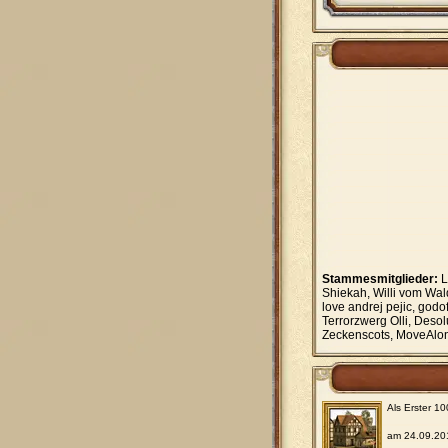
Stammesmitglieder:
L
Shiekah, Willi vom Wald
love andrej pejic, god
Terrorzwerg Olli, Deso
Zeckenscots, MoveAlo
Als Erster 1
am 24.09.20