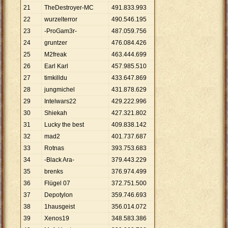
21
TheDestroyer-MC
491
.
833
.
993
22
wurzelterror
490
.
546
.
195
23
-ProGam3r-
487
.
059
.
756
24
gruntzer
476
.
084
.
426
25
M2freak
463
.
444
.
699
26
Earl Karl
457
.
985
.
510
27
timkilldu
433
.
647
.
869
28
jungmichel
431
.
878
.
629
29
Intelwars22
429
.
222
.
996
30
Shiekah
427
.
321
.
802
31
Lucky the best
409
.
838
.
142
32
mad2
401
.
737
.
687
33
Rotnas
393
.
753
.
683
34
-Black Ara-
379
.
443
.
229
35
brenks
376
.
974
.
499
36
Flügel 07
372
.
751
.
500
37
Depotylon
359
.
746
.
693
38
1hausgeist
356
.
014
.
072
39
Xenos19
348
.
583
.
386