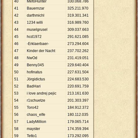
40
MefoHunter
330
.
068
.
786
41
Bauernzar
325
.
211
.
970
42
darthmichl
319
.
301
.
341
43
1234 willi
316
.
989
.
760
44
muselgrusel
309
.
037
.
663
45
hcd1972
291
.
621
.
085
46
-Erklaerbaer-
273
.
294
.
604
47
Kinder der Nacht
237
.
702
.
262
48
NwOd
231
.
419
.
051
49
Benny345
229
.
640
.
404
50
hofinatus
227
.
631
.
504
51
Jörgidictus
224
.
683
.
530
52
BadHari
220
.
691
.
759
53
i love andrej pejic
213
.
161
.
630
54
r1schuetze
201
.
303
.
397
55
Toro42
184
.
912
.
372
56
chaos_elfe
180
.
112
.
035
57
LadyMillion
179
.
065
.
714
58
mayster
174
.
359
.
394
59
Tetto1
173
.
292
.
095