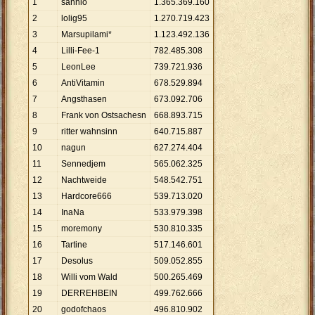
1
sannio
1
.
365
.
369
.
160
2
lolig95
1
.
270
.
719
.
423
3
Marsupilami*
1
.
123
.
492
.
136
4
Lilli-Fee-1
782
.
485
.
308
5
LeonLee
739
.
721
.
936
6
AntiVitamin
678
.
529
.
894
7
Angsthasen
673
.
092
.
706
8
Frank von Ostsachesn
668
.
893
.
715
9
ritter wahnsinn
640
.
715
.
887
10
nagun
627
.
274
.
404
11
Sennedjem
565
.
062
.
325
12
Nachtweide
548
.
542
.
751
13
Hardcore666
539
.
713
.
020
14
InaNa
533
.
979
.
398
15
moremony
530
.
810
.
335
16
Tartine
517
.
146
.
601
17
Desolus
509
.
052
.
855
18
Willi vom Wald
500
.
265
.
469
19
DERREHBEIN
499
.
762
.
666
20
godofchaos
496
.
810
.
902