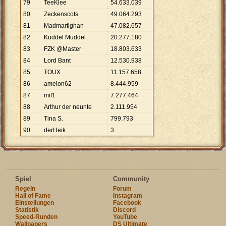
79
TeeKlee
54
.
633
.
039
80
Zeckenscots
49
.
064
.
293
81
Madmartighan
47
.
082
.
657
82
Kuddel Muddel
20
.
277
.
180
83
FZK @Master
18
.
803
.
633
84
Lord Bant
12
.
530
.
938
85
TOUX
11
.
157
.
658
86
amelon62
8
.
444
.
959
87
mif1
7
.
277
.
464
88
Arthur der neunte
2
.
111
.
954
89
Tina S.
799
.
793
90
derHeik
3
Spiel
Community
Regeln
Forum
Hall of Fame
Instagram
Einstellungen
Facebook
Statistik
Discord
Speed-Runden
YouTube
Wallpapers
DS Ultimate