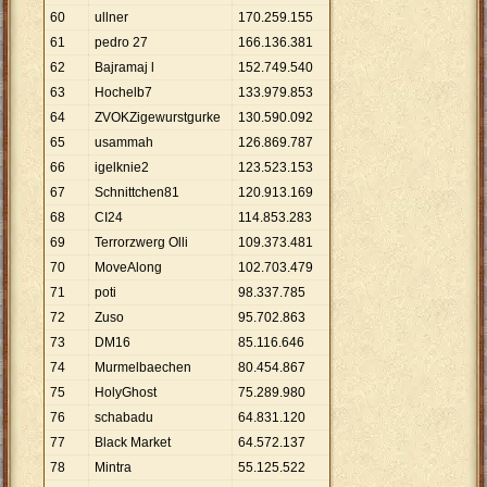
60
ullner
170
.
259
.
155
61
pedro 27
166
.
136
.
381
62
Bajramaj l
152
.
749
.
540
63
Hochelb7
133
.
979
.
853
64
ZVOKZigewurstgurke
130
.
590
.
092
65
usammah
126
.
869
.
787
66
igelknie2
123
.
523
.
153
67
Schnittchen81
120
.
913
.
169
68
CI24
114
.
853
.
283
69
Terrorzwerg Olli
109
.
373
.
481
70
MoveAlong
102
.
703
.
479
71
poti
98
.
337
.
785
72
Zuso
95
.
702
.
863
73
DM16
85
.
116
.
646
74
Murmelbaechen
80
.
454
.
867
75
HolyGhost
75
.
289
.
980
76
schabadu
64
.
831
.
120
77
Black Market
64
.
572
.
137
78
Mintra
55
.
125
.
522