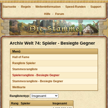
Startseite
-
Regeln
-
Welteninformation
-
Speed-Runden
-
Support
-
Hilfe
-
Forum
Archiv Welt 74: Spieler - Besiegte Gegner
Menü
Hall of Fame
Rangliste Spieler
Stammesrangliste
Spielerrangliste - Besiegte Gegner
Stammesrangliste - Besiegte Gegner
Weltkarte
Ranglistentyp:
Rang
Spieler
Insgesamt