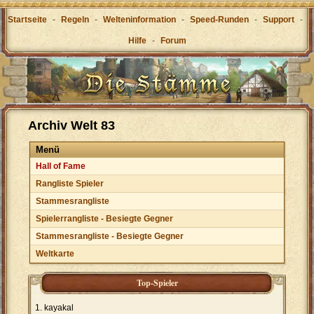
Startseite
-
Regeln
-
Welteninformation
-
Speed-Runden
-
Support
-
Hilfe
-
Forum
Archiv Welt 83
Menü
Hall of Fame
Rangliste Spieler
Stammesrangliste
Spielerrangliste - Besiegte Gegner
Stammesrangliste - Besiegte Gegner
Weltkarte
Top-Spieler
kayakal