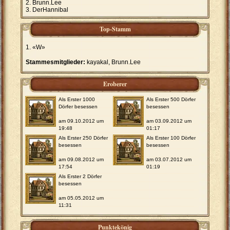
Brunn.Lee
DerHannibal
Top-Stamm
«W»
Stammesmitglieder:
kayakal, Brunn.Lee
Eroberer
Als Erster 1000
Als Erster 500 Dörfer
Dörfer besessen
besessen
am 09.10.2012 um
am 03.09.2012 um
19:48
01:17
Als Erster 250 Dörfer
Als Erster 100 Dörfer
besessen
besessen
am 09.08.2012 um
am 03.07.2012 um
17:54
01:19
Als Erster 2 Dörfer
besessen
am 05.05.2012 um
11:31
Punktekönig