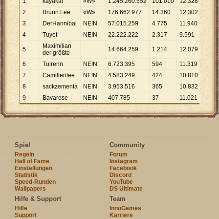
1
kayakal
«W»
1
.
245
.
260
.
552
101
.
010
12
.
328
2
Brunn.Lee
«W»
176
.
662
.
977
14
.
360
12
.
302
3
DerHannibal
NE!N
57
.
015
.
259
4
.
775
11
.
940
4
Tuyet
NE!N
22
.
222
.
222
2
.
317
9
.
591
Maximilian
5
14
.
664
.
259
1
.
214
12
.
079
der größte
6
Tuirenn
NE!N
6
.
723
.
395
594
11
.
319
7
Camillentee
NE!N
4
.
583
.
249
424
10
.
810
8
sackzementa
NE!N
3
.
953
.
516
365
10
.
832
9
Bavarese
NE!N
407
.
785
37
11
.
021
Spiel
Community
Regeln
Forum
Hall of Fame
Instagram
Einstellungen
Facebook
Statistik
Discord
Speed-Runden
YouTube
Wallpapers
DS Ultimate
Hilfe & Support
Team
Hilfe
InnoGames
Support
Karriere