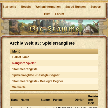
Startseite
-
Regeln
-
Welteninformation
-
Speed-Runden
-
Support
-
Hilfe
-
Forum
Archiv Welt 83: Spielerrangliste
Menü
Hall of Fame
Rangliste Spieler
Stammesrangliste
Spielerrangliste - Besiegte Gegner
Stammesrangliste - Besiegte Gegner
Weltkarte
Punkte
Rang
Name
Stamm
Punkte
Dörfer
pro
Dorf