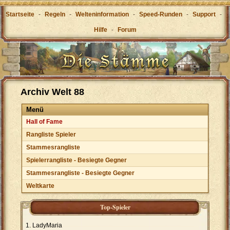
Startseite
-
Regeln
-
Welteninformation
-
Speed-Runden
-
Support
-
Hilfe
-
Forum
Archiv Welt 88
Menü
Hall of Fame
Rangliste Spieler
Stammesrangliste
Spielerrangliste - Besiegte Gegner
Stammesrangliste - Besiegte Gegner
Weltkarte
Top-Spieler
LadyMaria