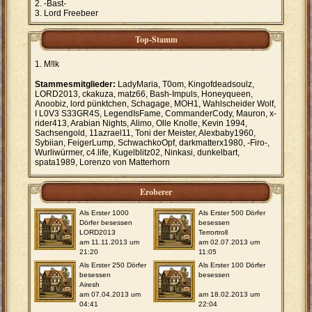
-Bast-
Lord Freebeer
Top-Stamm
M!lk
Stammesmitglieder:
LadyMaria, T0om, Kingofdeadsoulz,
LORD2013, ckakuza, matz66, Bash-Impuls, Honeyqueen,
Anoobiz, lord pünktchen, Schagage, MOH1, Wahlscheider Wolf,
I L0V3 S33GR4S, LegendIsFame, CommanderCody, Mauron, x-
rider413, Arabian Nights, Alimo, Olle Knolle, Kevin 1994,
Sachsengold, 11azrael11, Toni der Meister, Alexbaby1960,
Sybiian, FeigerLump, SchwachkoOpf, darkmatterx1980, -Firo-,
Wurliwürmer, c4.life, Kugelblitz02, Ninkasi, dunkelbart,
spata1989, Lorenzo von Matterhorn
Eroberer
Als Erster 1000
Als Erster 500 Dörfer
Dörfer besessen
besessen
LORD2013
Terrortroll
am 11.11.2013 um
am 02.07.2013 um
21:20
11:05
Als Erster 250 Dörfer
Als Erster 100 Dörfer
besessen
besessen
Airesh
am 07.04.2013 um
am 18.02.2013 um
04:41
22:04