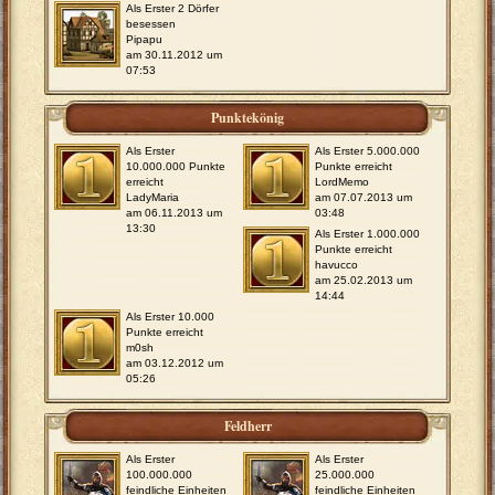
Als Erster 2 Dörfer
besessen
Pipapu
am 30.11.2012 um
07:53
Punktekönig
Als Erster
Als Erster 5.000.000
10.000.000 Punkte
Punkte erreicht
erreicht
LordMemo
LadyMaria
am 07.07.2013 um
am 06.11.2013 um
03:48
13:30
Als Erster 1.000.000
Punkte erreicht
havucco
am 25.02.2013 um
14:44
Als Erster 10.000
Punkte erreicht
m0sh
am 03.12.2012 um
05:26
Feldherr
Als Erster
Als Erster
100.000.000
25.000.000
feindliche Einheiten
feindliche Einheiten