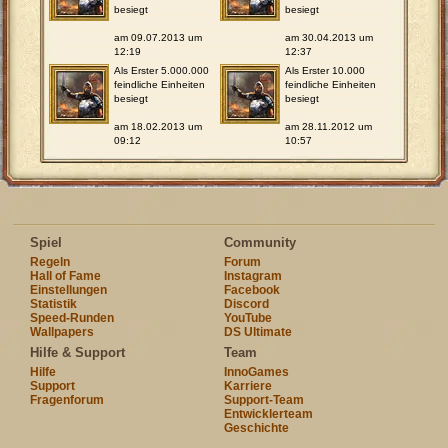
besiegt
besiegt
am 09.07.2013 um
am 30.04.2013 um
12:19
12:37
Als Erster 5.000.000
Als Erster 10.000
feindliche Einheiten
feindliche Einheiten
besiegt
besiegt
am 18.02.2013 um
am 28.11.2012 um
09:12
10:57
Spiel
Community
Regeln
Forum
Hall of Fame
Instagram
Einstellungen
Facebook
Statistik
Discord
Speed-Runden
YouTube
Wallpapers
DS Ultimate
Hilfe & Support
Team
Hilfe
InnoGames
Support
Karriere
Fragenforum
Support-Team
Entwicklerteam
Geschichte