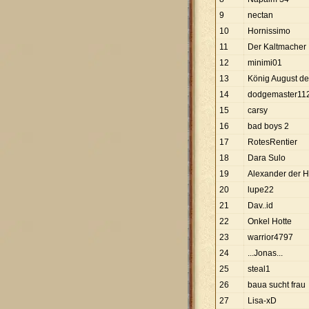
9
nectan
10
Hornissimo
11
Der Kaltmacher
12
minimi01
13
König August de
14
dodgemaster11
15
carsy
16
bad boys 2
17
RotesRentier
18
Dara Sulo
19
Alexander der H
20
lupe22
21
Dav..id
22
Onkel Hotte
23
warrior4797
24
...Jonas...
25
steal1
26
baua sucht frau
27
Lisa-xD