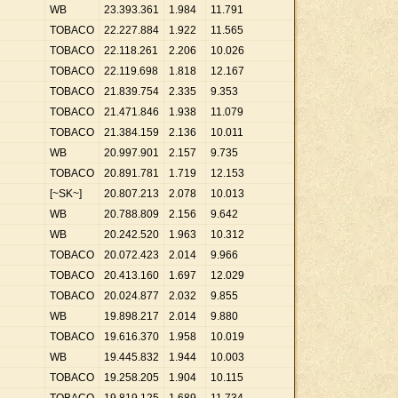
WB
23
.
393
.
361
1
.
984
11
.
791
TOBACO
22
.
227
.
884
1
.
922
11
.
565
TOBACO
22
.
118
.
261
2
.
206
10
.
026
TOBACO
22
.
119
.
698
1
.
818
12
.
167
TOBACO
21
.
839
.
754
2
.
335
9
.
353
TOBACO
21
.
471
.
846
1
.
938
11
.
079
TOBACO
21
.
384
.
159
2
.
136
10
.
011
WB
20
.
997
.
901
2
.
157
9
.
735
TOBACO
20
.
891
.
781
1
.
719
12
.
153
[~SK~]
20
.
807
.
213
2
.
078
10
.
013
WB
20
.
788
.
809
2
.
156
9
.
642
WB
20
.
242
.
520
1
.
963
10
.
312
TOBACO
20
.
072
.
423
2
.
014
9
.
966
TOBACO
20
.
413
.
160
1
.
697
12
.
029
TOBACO
20
.
024
.
877
2
.
032
9
.
855
WB
19
.
898
.
217
2
.
014
9
.
880
TOBACO
19
.
616
.
370
1
.
958
10
.
019
WB
19
.
445
.
832
1
.
944
10
.
003
TOBACO
19
.
258
.
205
1
.
904
10
.
115