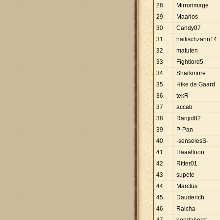
28
Mirrorimage
29
Maarios
30
Candy07
31
haifischzahn14
32
matuten
33
Fightlord5
34
Sharkmore
35
Hike de Gaard
36
tekR
37
accab
38
Ranjid82
39
P-Pan
40
-senselesS-
41
Haaallooo
42
Ritter01
43
supete
44
Marctus
45
Dauderich
46
Raicha