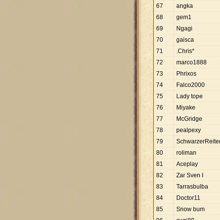
67
angka
68
gem1
69
Ngagi
70
gaisca
71
.Chris*
72
marco1888
73
Phrixos
74
Falco2000
75
Lady tope
76
Miyake
77
McGridge
78
pealpexy
79
SchwarzerReite
80
roliman
81
Aceplay
82
Zar Sven I
83
Tarrasbulba
84
Doctor11
85
Snow bum