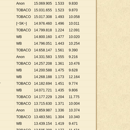
Anon
15
.
069
.
905
1
.
533
9
.
830
TOBACO
15
.
031
.
655
1
.
523
9
.
870
TOBACO
15
.
017
.
308
1
.
493
10
.
058
[~SK~]
14
.
976
.
460
1
.
496
10
.
011
TOBACO
14
.
799
.
818
1
.
224
12
.
091
WB
14
.
800
.
160
1
.
477
10
.
020
WB
14
.
796
.
051
1
.
443
10
.
254
TOBACO
14
.
658
.
147
1
.
561
9
.
390
Anon
14
.
331
.
583
1
.
555
9
.
216
TOBACO
14
.
257
.
208
1
.
361
10
.
476
WB
14
.
200
.
588
1
.
475
9
.
628
WB
14
.
268
.
188
1
.
173
12
.
164
r
TOBACO
14
.
182
.
694
1
.
451
9
.
774
WB
14
.
071
.
721
1
.
435
9
.
806
TOBACO
14
.
177
.
229
1
.
204
11
.
775
TOBACO
13
.
715
.
630
1
.
371
10
.
004
Anon
13
.
859
.
987
1
.
336
10
.
374
TOBACO
13
.
483
.
581
1
.
304
10
.
340
WB
13
.
439
.
154
1
.
419
9
.
471