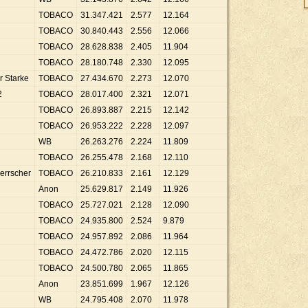
TOBACO
31
.
347
.
421
2
.
577
12
.
164
TOBACO
30
.
840
.
443
2
.
556
12
.
066
TOBACO
28
.
628
.
838
2
.
405
11
.
904
TOBACO
28
.
180
.
748
2
.
330
12
.
095
r Starke
TOBACO
27
.
434
.
670
2
.
273
12
.
070
2
TOBACO
28
.
017
.
400
2
.
321
12
.
071
TOBACO
26
.
893
.
887
2
.
215
12
.
142
TOBACO
26
.
953
.
222
2
.
228
12
.
097
WB
26
.
263
.
276
2
.
224
11
.
809
TOBACO
26
.
255
.
478
2
.
168
12
.
110
errscher
TOBACO
26
.
210
.
833
2
.
161
12
.
129
Anon
25
.
629
.
817
2
.
149
11
.
926
TOBACO
25
.
727
.
021
2
.
128
12
.
090
TOBACO
24
.
935
.
800
2
.
524
9
.
879
TOBACO
24
.
957
.
892
2
.
086
11
.
964
TOBACO
24
.
472
.
786
2
.
020
12
.
115
TOBACO
24
.
500
.
780
2
.
065
11
.
865
Anon
23
.
851
.
699
1
.
967
12
.
126
WB
24
.
795
.
408
2
.
070
11
.
978