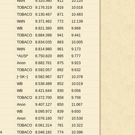
WdN
9
.
320
.
560
912
10
.
220
TOBACO
9
.
176
.
319
916
10
.
018
TOBACO
9
.
130
.
467
871
10
.
483
WdN
9
.
371
.
462
772
12
.
139
WB
8
.
921
.
360
895
9
.
968
TOBACO
8
.
884
.
398
941
9
.
441
TOBACO
8
.
834
.
035
883
10
.
005
WdN
8
.
814
.
980
961
9
.
173
*AUS!*
8
.
750
.
820
895
9
.
777
Anon
8
.
682
.
761
875
9
.
923
TOBACO
8
.
592
.
057
892
9
.
632
[~SK~]
8
.
582
.
967
827
10
.
378
WB
8
.
536
.
489
852
10
.
019
WB
8
.
421
.
644
930
9
.
056
TOBACO
8
.
372
.
700
858
9
.
758
Anon
9
.
407
.
127
850
11
.
067
WB
8
.
095
.
972
839
9
.
650
Anon
8
.
076
.
160
767
10
.
530
TOBACO
8
.
061
.
314
781
10
.
322
14
TOBACO
8
.
046
.
182
774
10
.
396