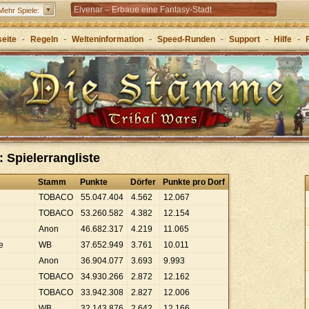
Elvenar – Erbaue eine Fantasy-Stadt
Mehr Spiele:
Forge of Empires – Mit Strategie durch die Zeitalter
seite
-
Regeln
-
Welteninformation
-
Speed-Runden
-
Support
-
Hilfe
-
Grepolis – Erbaue dein Reich im antiken
Griechenland
: Spielerrangliste
Stamm
Punkte
Dörfer
Punkte pro Dorf
TOBACO
55
.
047
.
404
4
.
562
12
.
067
TOBACO
53
.
260
.
582
4
.
382
12
.
154
Anon
46
.
682
.
317
4
.
219
11
.
065
e
WB
37
.
652
.
949
3
.
761
10
.
011
Anon
36
.
904
.
077
3
.
693
9
.
993
TOBACO
34
.
930
.
266
2
.
872
12
.
162
TOBACO
33
.
942
.
308
2
.
827
12
.
006
WB
32
.
143
.
876
2
.
642
12
.
166