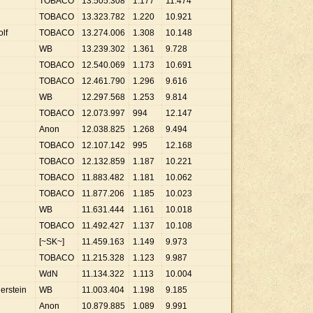
TOBACO
13
.
505
.
308
1
.
177
11
.
474
TOBACO
13
.
323
.
782
1
.
220
10
.
921
lf
TOBACO
13
.
274
.
006
1
.
308
10
.
148
WB
13
.
239
.
302
1
.
361
9
.
728
TOBACO
12
.
540
.
069
1
.
173
10
.
691
TOBACO
12
.
461
.
790
1
.
296
9
.
616
WB
12
.
297
.
568
1
.
253
9
.
814
TOBACO
12
.
073
.
997
994
12
.
147
Anon
12
.
038
.
825
1
.
268
9
.
494
TOBACO
12
.
107
.
142
995
12
.
168
TOBACO
12
.
132
.
859
1
.
187
10
.
221
TOBACO
11
.
883
.
482
1
.
181
10
.
062
TOBACO
11
.
877
.
206
1
.
185
10
.
023
WB
11
.
631
.
444
1
.
161
10
.
018
TOBACO
11
.
492
.
427
1
.
137
10
.
108
[~SK~]
11
.
459
.
163
1
.
149
9
.
973
TOBACO
11
.
215
.
328
1
.
123
9
.
987
WdN
11
.
134
.
322
1
.
113
10
.
004
erstein
WB
11
.
003
.
404
1
.
198
9
.
185
Anon
10
.
879
.
885
1
.
089
9
.
991