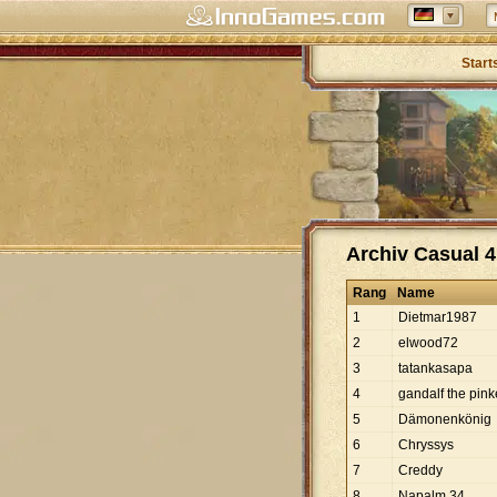
Start
Archiv Casual 4
Rang
Name
1
Dietmar1987
2
elwood72
3
tatankasapa
4
gandalf the pink
5
Dämonenkönig
6
Chryssys
7
Creddy
8
Napalm 34