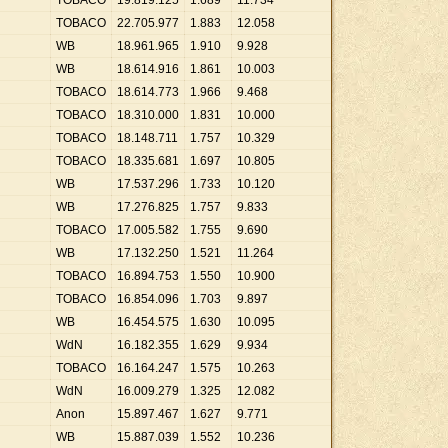
TOBACO
19
.
819
.
125
1
.
689
11
.
734
TOBACO
22
.
705
.
977
1
.
883
12
.
058
WB
18
.
961
.
965
1
.
910
9
.
928
WB
18
.
614
.
916
1
.
861
10
.
003
TOBACO
18
.
614
.
773
1
.
966
9
.
468
TOBACO
18
.
310
.
000
1
.
831
10
.
000
TOBACO
18
.
148
.
711
1
.
757
10
.
329
TOBACO
18
.
335
.
681
1
.
697
10
.
805
WB
17
.
537
.
296
1
.
733
10
.
120
WB
17
.
276
.
825
1
.
757
9
.
833
TOBACO
17
.
005
.
582
1
.
755
9
.
690
WB
17
.
132
.
250
1
.
521
11
.
264
TOBACO
16
.
894
.
753
1
.
550
10
.
900
TOBACO
16
.
854
.
096
1
.
703
9
.
897
WB
16
.
454
.
575
1
.
630
10
.
095
WdN
16
.
182
.
355
1
.
629
9
.
934
TOBACO
16
.
164
.
247
1
.
575
10
.
263
WdN
16
.
009
.
279
1
.
325
12
.
082
Anon
15
.
897
.
467
1
.
627
9
.
771
WB
15
.
887
.
039
1
.
552
10
.
236