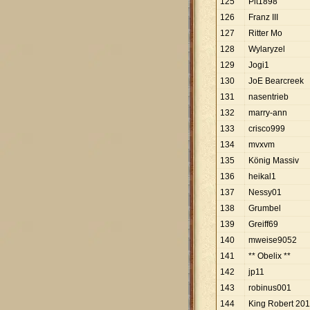
125
Pit1898
126
Franz III
127
Ritter Mo
128
Wylaryzel
129
Jogi1
130
JoE Bearcreek
131
nasentrieb
132
marry-ann
133
crisco999
134
mvxvm
135
König Massiv
136
heikal1
137
Nessy01
138
Grumbel
139
Greiff69
140
mweise9052
141
** Obelix **
142
jp11
143
robinus001
144
King Robert 20