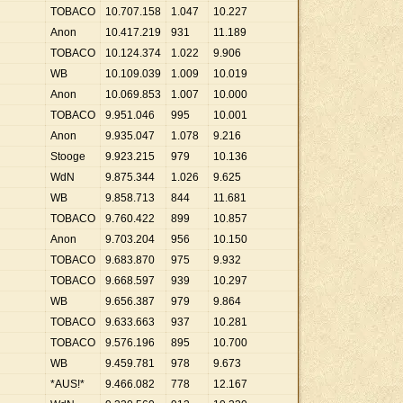
TOBACO
10
.
707
.
158
1
.
047
10
.
227
Anon
10
.
417
.
219
931
11
.
189
TOBACO
10
.
124
.
374
1
.
022
9
.
906
WB
10
.
109
.
039
1
.
009
10
.
019
Anon
10
.
069
.
853
1
.
007
10
.
000
TOBACO
9
.
951
.
046
995
10
.
001
Anon
9
.
935
.
047
1
.
078
9
.
216
Stooge
9
.
923
.
215
979
10
.
136
WdN
9
.
875
.
344
1
.
026
9
.
625
WB
9
.
858
.
713
844
11
.
681
TOBACO
9
.
760
.
422
899
10
.
857
Anon
9
.
703
.
204
956
10
.
150
TOBACO
9
.
683
.
870
975
9
.
932
TOBACO
9
.
668
.
597
939
10
.
297
WB
9
.
656
.
387
979
9
.
864
TOBACO
9
.
633
.
663
937
10
.
281
TOBACO
9
.
576
.
196
895
10
.
700
WB
9
.
459
.
781
978
9
.
673
*AUS!*
9
.
466
.
082
778
12
.
167