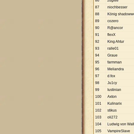
86
zugi88
87
niochbesser
88
König shadowwo
89
cozero
90
R@ancor
91
flexX
92
King Ahtur
93
ralle01
94
Graue
95
farmman
96
Meliandra
97
d.fox
98
Ju1cy
99
Iustinian
100
Axton
101
Kulinarix
102
stikus
103
oli272
104
Ludwig von Wall
105
VampireSlave