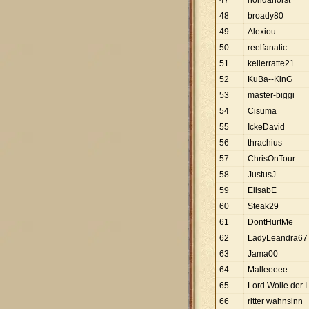
47
hondahorst
48
broady80
49
Alexiou
50
reelfanatic
51
kellerratte21
52
KuBa--KinG
53
master-biggi
54
Cisuma
55
IckeDavid
56
thrachius
57
ChrisOnTour
58
JustusJ
59
ElisabE
60
Steak29
61
DontHurtMe
62
LadyLeandra67
63
Jama00
64
Malleeeee
65
Lord Wolle der I.
66
ritter wahnsinn