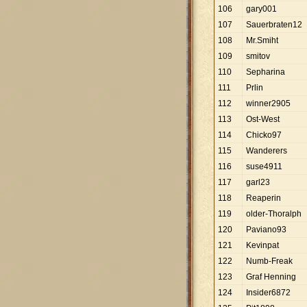
106
gary001
107
Sauerbraten12
108
Mr.Smiht
109
smitov
110
Sepharina
111
Prlin
112
winner2905
113
Ost-West
114
Chicko97
115
Wanderers
116
suse4911
117
garl23
118
Reaperin
119
older-Thoralph
120
Paviano93
121
Kevinpat
122
Numb-Freak
123
Graf Henning
124
Insider6872