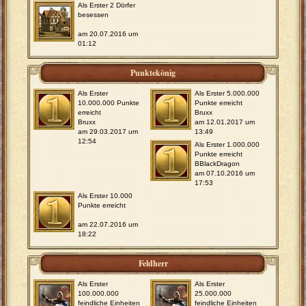
Als Erster 2 Dörfer
besessen
am 20.07.2016 um
01:12
Punktekönig
Als Erster
Als Erster 5.000.000
10.000.000 Punkte
Punkte erreicht
erreicht
Bruxx
Bruxx
am 12.01.2017 um
am 29.03.2017 um
13:49
12:54
Als Erster 1.000.000
Punkte erreicht
BBlackDragon
am 07.10.2016 um
17:53
Als Erster 10.000
Punkte erreicht
am 22.07.2016 um
18:22
Feldherr
Als Erster
Als Erster
100.000.000
25.000.000
feindliche Einheiten
feindliche Einheiten