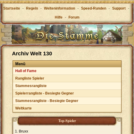
Startseite
-
Regeln
-
Welteninformation
-
Speed-Runden
-
Support
-
Hilfe
-
Forum
Archiv Welt 130
Menü
Hall of Fame
Rangliste Spieler
Stammesrangliste
Spielerrangliste - Besiegte Gegner
Stammesrangliste - Besiegte Gegner
Weltkarte
Top-Spieler
Bruxx