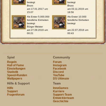
besiegt
besiegt
Bruxx
Bruxx
am 17.01.2017 um
am 03.11.2016 um
15:07
18:56
Als Erster 5.000.000
Als Erster 10.000
feindliche Einheiten
feindliche Einheiten
besiegt
besiegt
Bürger Meister
am 27.09.2016 um
am 22.07.2016 um
00:21
00:43
Spiel
Community
Regeln
Forum
Hall of Fame
Instagram
Einstellungen
Facebook
Statistik
Discord
Speed-Runden
YouTube
Wallpapers
DS Ultimate
Hilfe & Support
Team
Hilfe
InnoGames
Support
Karriere
Fragenforum
Support-Team
Entwicklerteam
Geschichte