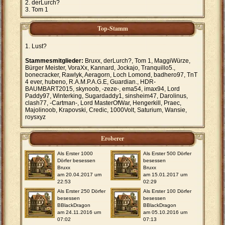
derLurch?
Tom 1
Top-Stamm
Lust?
Stammesmitglieder:
Bruxx, derLurch?, Tom 1, MaggiWürze,
Bürger Meister, VoraXx, Kannard, Jockajo, Tranquillo5.,
bonecracker, Rawlyk, Aeragorn, Loch Lomond, badhero97, TnT
4 ever, hubeno, R.A.M.P.A.G.E, Guardian., HDR-
BAUMBART2015, skynoob, -zeze-, ema54, imax94, Lord
Paddy97, Winterking, Sugardaddy1, sinsheim47, Darolinus,
clash77, -Cartman-, Lord MasterOfWar, Hengerkill, Praec,
Majolinoob, Krapovski, Credic, 1000Volt, Saturium, Wansie,
roysxyz
Eroberer
Als Erster 1000
Als Erster 500 Dörfer
Dörfer besessen
besessen
Bruxx
Bruxx
am 20.04.2017 um
am 15.01.2017 um
22:53
02:29
Als Erster 250 Dörfer
Als Erster 100 Dörfer
besessen
besessen
BBlackDragon
BBlackDragon
am 24.11.2016 um
am 05.10.2016 um
07:02
07:13