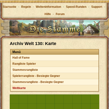
Startseite
-
Regeln
-
Welteninformation
-
Speed-Runden
-
Support
-
Hilfe
-
Forum
Archiv Welt 130: Karte
Menü
Hall of Fame
Rangliste Spieler
Stammesrangliste
Spielerrangliste - Besiegte Gegner
Stammesrangliste - Besiegte Gegner
Weltkarte