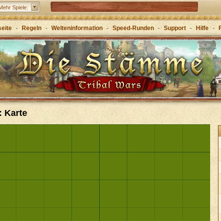
Elvenar – Erbaue eine Fantasy-Stadt
Mehr Spiele:
Forge of Empires – Mit Strategie durch die Zeitalter
seite
-
Regeln
-
Welteninformation
-
Speed-Runden
-
Support
-
Hilfe
-
Grepolis – Erbaue dein Reich im antiken
Griechenland
: Karte