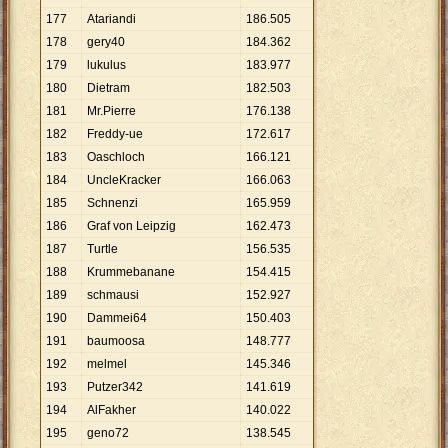
177
Atariandi
186
.
505
178
gery40
184
.
362
179
lukulus
183
.
977
180
Dietram
182
.
503
181
Mr.Pierre
176
.
138
182
Freddy-ue
172
.
617
183
Oaschloch
166
.
121
184
UncleKracker
166
.
063
185
Schnenzi
165
.
959
186
Graf von Leipzig
162
.
473
187
Turtle
156
.
535
188
Krummebanane
154
.
415
189
schmausi
152
.
927
190
Dammei64
150
.
403
191
baumoosa
148
.
777
192
melmel
145
.
346
193
Putzer342
141
.
619
194
AlFakher
140
.
022
195
geno72
138
.
545