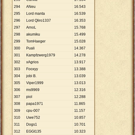
294
ANeu
16
.
543
295
Lord manta
16
.
539
296
Lord Qliro1337
16
.
353
297
ArnoL
15
.
768
298
akumiku
15
.
499
299
TomHaeger
15
.
028
300
Puali
14
.
367
301
Kampfzwerg1979
14
.
278
302
xAgrios
13
.
917
303
Fooxyy
13
.
388
304
jobi B.
13
.
039
305
Viper1999
13
.
013
306
ms9969
12
.
316
307
piol
12
.
288
308
papa1971
11
.
865
309
cpu-007
11
.
157
310
Uwe752
10
.
857
311
Dogs1
10
.
701
312
EGGI135
10
.
323