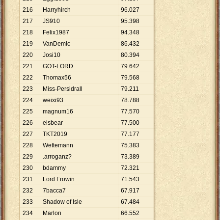
216
Harryhirch
96
.
027
217
JS910
95
.
398
218
Felix1987
94
.
348
219
VanDemic
86
.
432
220
Josi10
80
.
394
221
GOT-LORD
79
.
642
222
Thomax56
79
.
568
223
Miss-Persidrall
79
.
211
224
weixi93
78
.
788
225
magnum16
77
.
570
226
eisbear
77
.
500
227
TKT2019
77
.
177
228
Wettemann
75
.
383
229
.arroganz?
73
.
389
230
bdammy
72
.
321
231
Lord Frowin
71
.
543
232
7bacca7
67
.
917
233
Shadow of Isle
67
.
484
234
Marlon
66
.
552