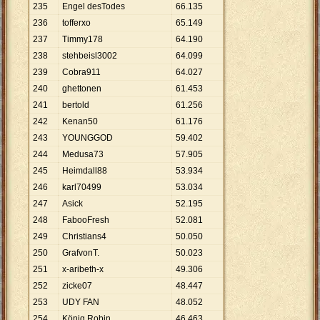
235
Engel desTodes
66
.
135
236
tofferxo
65
.
149
237
Timmy178
64
.
190
238
stehbeisl3002
64
.
099
239
Cobra911
64
.
027
240
ghettonen
61
.
453
241
bertold
61
.
256
242
Kenan50
61
.
176
243
YOUNGGOD
59
.
402
244
Medusa73
57
.
905
245
Heimdall88
53
.
934
246
karl70499
53
.
034
247
Asick
52
.
195
248
FabooFresh
52
.
081
249
Christians4
50
.
050
250
GrafvonT.
50
.
023
251
x-aribeth-x
49
.
306
252
zicke07
48
.
447
253
UDY FAN
48
.
052
254
König Robin
46
.
463