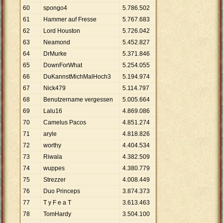
60
spongo4
5
.
786
.
502
61
Hammer auf Fresse
5
.
767
.
683
62
Lord Houston
5
.
726
.
042
63
Neamond
5
.
452
.
827
64
DrMurke
5
.
371
.
846
65
DownForWhat
5
.
254
.
055
66
DuKannstMichMalHoch3
5
.
194
.
974
67
Nick479
5
.
114
.
797
68
Benutzername vergessen
5
.
005
.
664
69
Lalu16
4
.
869
.
086
70
Camelus Pacos
4
.
851
.
274
71
aryle
4
.
818
.
826
72
worthy
4
.
404
.
534
73
Riwala
4
.
382
.
509
74
wuppes
4
.
380
.
779
75
Strezzer
4
.
008
.
449
76
Duo Princeps
3
.
874
.
373
77
T y F e a T
3
.
613
.
463
78
TomHardy
3
.
504
.
100