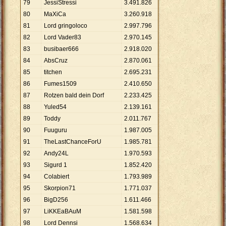
79
JessiStressi
3
.
491
.
826
80
MaXiCa
3
.
260
.
918
81
Lord gringoloco
2
.
997
.
796
82
Lord Vader83
2
.
970
.
145
83
busibaer666
2
.
918
.
020
84
AbsCruz
2
.
870
.
061
85
titchen
2
.
695
.
231
86
Fumes1509
2
.
410
.
650
87
Rotzen bald dein Dorf
2
.
233
.
425
88
Yuled54
2
.
139
.
161
89
Toddy
2
.
011
.
767
90
Fuuguru
1
.
987
.
005
91
TheLastChanceForU
1
.
985
.
781
92
Andy24L
1
.
970
.
593
93
Sigurd 1
1
.
852
.
420
94
Colabiert
1
.
793
.
989
95
Skorpion71
1
.
771
.
037
96
BigD256
1
.
611
.
466
97
LiKKEaBAuM
1
.
581
.
598
98
Lord Dennsi
1
.
568
.
634