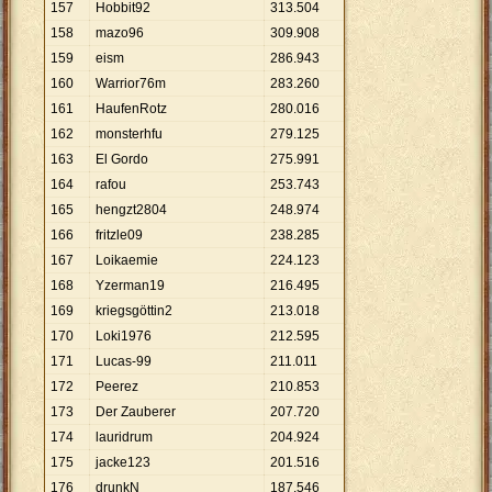
157
Hobbit92
313
.
504
158
mazo96
309
.
908
159
eism
286
.
943
160
Warrior76m
283
.
260
161
HaufenRotz
280
.
016
162
monsterhfu
279
.
125
163
El Gordo
275
.
991
164
rafou
253
.
743
165
hengzt2804
248
.
974
166
fritzle09
238
.
285
167
Loikaemie
224
.
123
168
Yzerman19
216
.
495
169
kriegsgöttin2
213
.
018
170
Loki1976
212
.
595
171
Lucas-99
211
.
011
172
Peerez
210
.
853
173
Der Zauberer
207
.
720
174
lauridrum
204
.
924
175
jacke123
201
.
516
176
drunkN
187
.
546