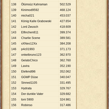
138
Ölümsüz Kahraman
502
.
529
139
Kinimod9592
468
.
124
140
micha021
453
.
037
141
König Kalle Grabowski
427
.
654
142
Lord Zwusch
418
.
609
143
Elfinchen811
399
.
374
144
Charlie Scene
389
.
581
145
xXNeo12Xx
384
.
208
146
p4c01993
371
.
173
147
onkelbruno123
362
.
970
148
GelatoChico
362
.
760
149
Lavira
352
.
190
150
Elefendt96
352
.
062
151
GGWP Düse
340
.
047
152
Sinned1105
331
.
495
153
Hydrata
329
.
767
154
Der dunkle Vater
329
.
682
155
toni 5900
324
.
981
156
Robinso
317
.
486