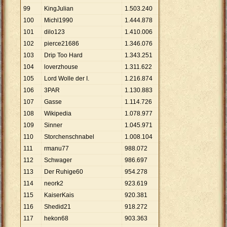
99
KingJulian
1
.
503
.
240
100
Michl1990
1
.
444
.
878
101
dilo123
1
.
410
.
006
102
pierce21686
1
.
346
.
076
103
Drip Too Hard
1
.
343
.
251
104
loverzhouse
1
.
311
.
622
105
Lord Wolle der I.
1
.
216
.
874
106
3PAR
1
.
130
.
883
107
Gasse
1
.
114
.
726
108
Wikipedia
1
.
078
.
977
109
Sinner
1
.
045
.
971
110
Storchenschnabel
1
.
008
.
104
111
rmanu77
988
.
072
112
Schwager
986
.
697
113
Der Ruhige60
954
.
278
114
neork2
923
.
619
115
KaiserKais
920
.
381
116
Shedid21
918
.
272
117
hekon68
903
.
363