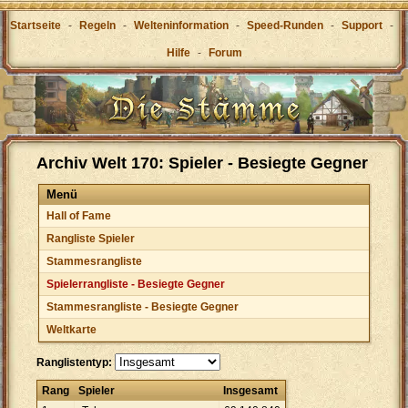
Startseite
-
Regeln
-
Welteninformation
-
Speed-Runden
-
Support
-
Hilfe
-
Forum
Archiv Welt 170: Spieler - Besiegte Gegner
Menü
Hall of Fame
Rangliste Spieler
Stammesrangliste
Spielerrangliste - Besiegte Gegner
Stammesrangliste - Besiegte Gegner
Weltkarte
Ranglistentyp:
Rang
Spieler
Insgesamt