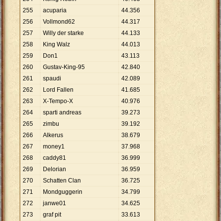
255
acuparia
44
.
356
256
Vollmond62
44
.
317
257
Willy der starke
44
.
133
258
King Walz
44
.
013
259
Don1
43
.
113
260
Gustav-King-95
42
.
840
261
spaudi
42
.
089
262
Lord Fallen
41
.
685
263
X-Tempo-X
40
.
976
264
sparti andreas
39
.
273
265
zimbu
39
.
192
266
Alkerus
38
.
679
267
money1
37
.
968
268
caddy81
36
.
999
269
Delorian
36
.
959
270
Schatten Clan
36
.
725
271
Mondguggerin
34
.
799
272
janwe01
34
.
625
273
graf pit
33
.
613