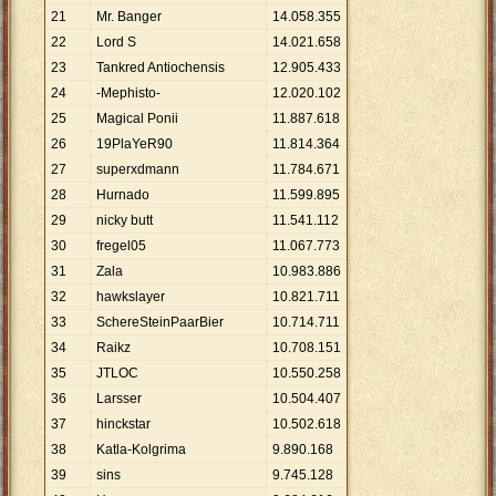
21
Mr. Banger
14
.
058
.
355
22
Lord S
14
.
021
.
658
23
Tankred Antiochensis
12
.
905
.
433
24
-Mephisto-
12
.
020
.
102
25
Magical Ponii
11
.
887
.
618
26
19PlaYeR90
11
.
814
.
364
27
superxdmann
11
.
784
.
671
28
Hurnado
11
.
599
.
895
29
nicky butt
11
.
541
.
112
30
fregel05
11
.
067
.
773
31
Zala
10
.
983
.
886
32
hawkslayer
10
.
821
.
711
33
SchereSteinPaarBier
10
.
714
.
711
34
Raikz
10
.
708
.
151
35
JTLOC
10
.
550
.
258
36
Larsser
10
.
504
.
407
37
hinckstar
10
.
502
.
618
38
Katla-Kolgrima
9
.
890
.
168
39
sins
9
.
745
.
128