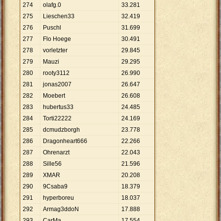
274
olafg.0
33
.
281
275
Lieschen33
32
.
419
276
Puschl
31
.
699
277
Flo Hoege
30
.
491
278
vorletzter
29
.
845
279
Mauzi
29
.
295
280
rooty3112
26
.
990
281
jonas2007
26
.
647
282
Moebert
26
.
608
283
hubertus33
24
.
485
284
Torti22222
24
.
169
285
dcmudzborgh
23
.
778
286
Dragonheart666
22
.
266
287
Ohrenarzt
22
.
043
288
Sille56
21
.
596
289
XMAR
20
.
208
290
9Csaba9
18
.
379
291
hyperboreu
18
.
037
292
Armag3ddoN
17
.
888
293
CarMa
17
.
554