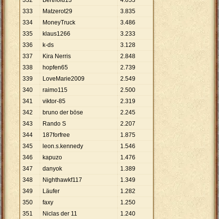
332
Berthold13
4
.
053
333
Matzerot29
3
.
835
334
MoneyTruck
3
.
486
335
klaus1266
3
.
233
336
k-ds
3
.
128
337
Kira Nerris
2
.
848
338
hopfen65
2
.
739
339
LoveMarie2009
2
.
549
340
raimo115
2
.
500
341
viktor-85
2
.
319
342
bruno der böse
2
.
245
343
Rando S
2
.
207
344
187forfree
1
.
875
345
leon.s.kennedy
1
.
546
346
kapuzo
1
.
476
347
danyok
1
.
389
348
Nighthawkf117
1
.
349
349
Läufer
1
.
282
350
faxy
1
.
250
351
Niclas der 11
1
.
240