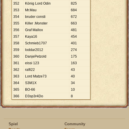
352
König Lord Odin
825
353
Mr.Mau
684
354
bruder consti
672
355
Killer .Monster
663
356
Graf Mallox
481
357
Kaya16
454
358
Schmieb1707
401
359
loddar2012
274
360
DanjePetzold
175
361
eissi 123
163
362
ralfi22
43
363
Lord Matze73
40
364
S3M1X
34
365
BO-66
10
366
D3sp3r4Do
8
Spiel
Community