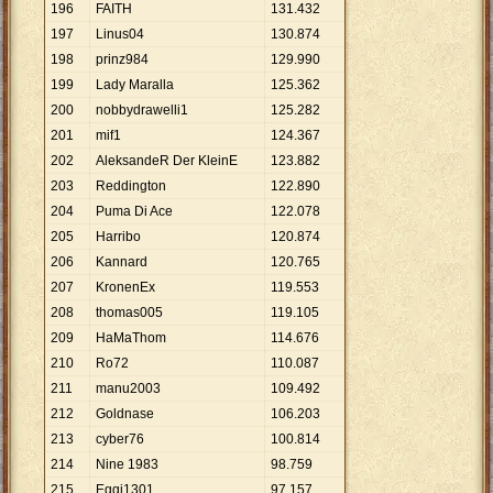
196
FAITH
131
.
432
197
Linus04
130
.
874
198
prinz984
129
.
990
199
Lady Maralla
125
.
362
200
nobbydrawelli1
125
.
282
201
mif1
124
.
367
202
AleksandeR Der KleinE
123
.
882
203
Reddington
122
.
890
204
Puma Di Ace
122
.
078
205
Harribo
120
.
874
206
Kannard
120
.
765
207
KronenEx
119
.
553
208
thomas005
119
.
105
209
HaMaThom
114
.
676
210
Ro72
110
.
087
211
manu2003
109
.
492
212
Goldnase
106
.
203
213
cyber76
100
.
814
214
Nine 1983
98
.
759
215
Eggi1301
97
.
157