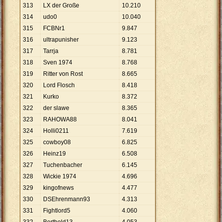
313
LX der Große
10
.
210
314
udo0
10
.
040
315
FCBNr1
9
.
847
316
ultrapunisher
9
.
123
317
Tarrja
8
.
781
318
Sven 1974
8
.
768
319
Ritter von Rost
8
.
665
320
Lord Flosch
8
.
418
321
Kurko
8
.
372
322
der slawe
8
.
365
323
RAHOWA88
8
.
041
324
Holli0211
7
.
619
325
cowboy08
6
.
825
326
Heinz19
6
.
508
327
Tuchenbacher
6
.
145
328
Wickie 1974
4
.
696
329
kingofnews
4
.
477
330
DSEhrenmann93
4
.
313
331
Fightlord5
4
.
060