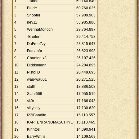
1
.Taboo
69
.
140
.
840
2
BludY
60
.
760
.
025
3
Shooter
57
.
909
.
903
4
ney11
53
.
985
.
888
5
WennaMorloch
29
.
764
.
897
6
-Broiler-
29
.
414
.
758
7
DaFreeZzy
28
.
815
.
647
8
Fumabär
26
.
623
.
993
9
Chaoten.x3
26
.
107
.
426
10
Diddsmann
24
.
204
.
695
11
Pistol D
20
.
449
.
695
12
wau-wau01
20
.
271
.
525
13
staffl
18
.
886
.
503
14
Stahl669
17
.
955
.
519
15
sk0r
17
.
166
.
043
16
sillybilly
17
.
130
.
620
17
l22lBandito
15
.
118
.
557
18
KARTENRANDMASCHINE
15
.
113
.
465
19
Kirintos
14
.
390
.
941
20
BarryWhite
14
.
109
.
569