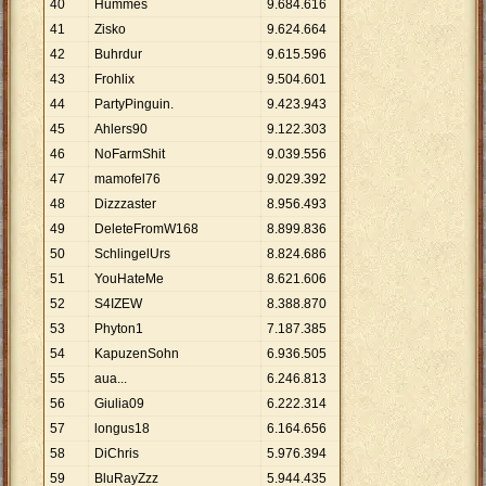
40
Hummes
9
.
684
.
616
41
Zisko
9
.
624
.
664
42
Buhrdur
9
.
615
.
596
43
Frohlix
9
.
504
.
601
44
PartyPinguin.
9
.
423
.
943
45
Ahlers90
9
.
122
.
303
46
NoFarmShit
9
.
039
.
556
47
mamofel76
9
.
029
.
392
48
Dizzzaster
8
.
956
.
493
49
DeleteFromW168
8
.
899
.
836
50
SchlingelUrs
8
.
824
.
686
51
YouHateMe
8
.
621
.
606
52
S4IZEW
8
.
388
.
870
53
Phyton1
7
.
187
.
385
54
KapuzenSohn
6
.
936
.
505
55
aua...
6
.
246
.
813
56
Giulia09
6
.
222
.
314
57
longus18
6
.
164
.
656
58
DiChris
5
.
976
.
394
59
BluRayZzz
5
.
944
.
435