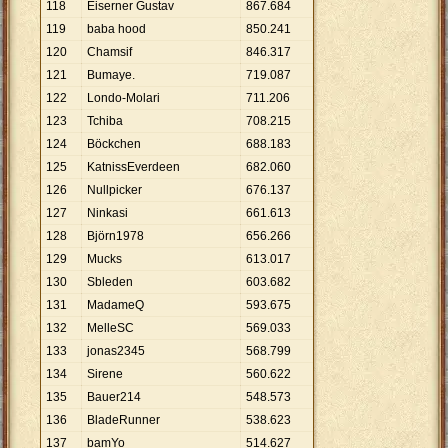
118
Eiserner Gustav
867
.
684
119
baba hood
850
.
241
120
Chamsif
846
.
317
121
Bumaye.
719
.
087
122
Londo-Molari
711
.
206
123
Tchiba
708
.
215
124
Böckchen
688
.
183
125
KatnissEverdeen
682
.
060
126
Nullpicker
676
.
137
127
Ninkasi
661
.
613
128
Björn1978
656
.
266
129
Mucks
613
.
017
130
Sbleden
603
.
682
131
MadameQ
593
.
675
132
MelleSC
569
.
033
133
jonas2345
568
.
799
134
Sirene
560
.
622
135
Bauer214
548
.
573
136
BladeRunner
538
.
623
137
bamYo
514
.
627