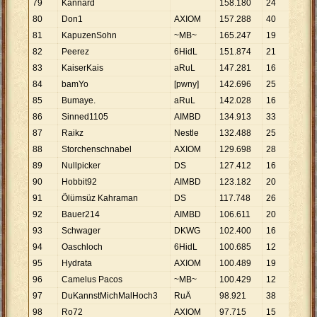
79
Kannard
158
.
180
24
6
.
59
80
Don1
AXIOM
157
.
288
40
3
.
93
81
KapuzenSohn
~MB~
165
.
247
19
8
.
69
82
Peerez
6HidL
151
.
874
21
7
.
23
83
KaiserKais
aRuL
147
.
281
16
9
.
20
84
bamYo
[pwny]
142
.
696
25
5
.
70
85
Bumaye.
aRuL
142
.
028
16
8
.
87
86
Sinned1105
AIMBD
134
.
913
33
4
.
08
87
Raikz
Nestle
132
.
488
25
5
.
30
88
Storchenschnabel
AXIOM
129
.
698
28
4
.
63
89
Nullpicker
DS
127
.
412
16
7
.
96
90
Hobbit92
AIMBD
123
.
182
20
6
.
15
91
Ölümsüz Kahraman
DS
117
.
748
26
4
.
52
92
Bauer214
AIMBD
106
.
611
20
5
.
33
93
Schwager
DKWG
102
.
400
16
6
.
40
94
Oaschloch
6HidL
100
.
685
12
8
.
39
95
Hydrata
AXIOM
100
.
489
19
5
.
28
96
Camelus Pacos
~MB~
100
.
429
12
8
.
36
97
DuKannstMichMalHoch3
RuÄ
98
.
921
38
2
.
60
98
Ro72
AXIOM
97
.
715
15
6
.
51