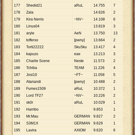
177
Shedid21
aRuL
14
.
755
7
2
.
10
178
Zala
14
.
626
2
7
.
31
179
Kira Nerris
~NV~
14
.
108
6
2
.
35
180
Linus04
13
.
819
3
4
.
60
181
aryle
AeN
13
.
750
13
1
.
05
182
tofferxo
[pwny]
13
.
664
2
6
.
83
183
Torti22222
SkuSku
13
.
417
4
3
.
35
184
kapuzo
eae
13
.
213
3
4
.
40
185
Charlie Scene
Neste
11
.
573
2
5
.
78
186
Tchiba
TEAM
11
.
226
4
2
.
80
187
Josi10
~FT~
11
.
058
5
2
.
21
188
Atariandi
[pwny]
10
.
488
2
5
.
24
189
Fumes1509
aRuL
10
.
372
1
10
.
3
190
Lord TF27
~NV~
10
.
226
2
5
.
11
191
sk0r
aRuL
10
.
029
1
10
.
0
192
Harribo
9
.
853
1
9
.
85
193
Mr.Mau
GERMAN
9
.
827
2
4
.
91
194
S3M1X
GERMAN
9
.
629
1
9
.
62
195
Lavira
AXIOM
9
.
620
6
1
.
60