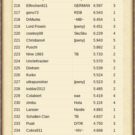
216
Elfinchen811
GERMAN
6
.
597
3
2
.
19
217
geno72
RDB
6
.
543
1
6
.
54
218
DrMurke
~MB~
6
.
454
1
6
.
45
219
Lord Frowin
[pwny]
6
.
451
3
2
.
15
220
cowboy08
SkuSku
6
.
229
4
1
.
55
221
Christians4
[pwny]
5
.
943
5
1
.
18
222
Puschl
5
.
862
2
2
.
93
223
Nine 1983
TB
5
.
733
2
2
.
86
224
UncleKracker
5
.
570
5
1
.
11
225
Dietram
5
.
539
2
2
.
77
226
Kurko
5
.
524
2
2
.
76
227
ultrapunisher
[pwny]
5
.
523
3
1
.
84
228
loddar2012
5
.
485
2
2
.
74
229
Colabiert
eae
5
.
419
4
1
.
35
230
zimbu
Hola
5
.
119
4
1
.
28
231
Larsser
Nestle
4
.
883
1
4
.
88
232
Schatten Clan
TB
4
.
837
1
4
.
83
233
Puali
D/T/K
4
.
750
3
1
.
58
234
Cobra911
~NV~
4
.
668
1
4
.
66