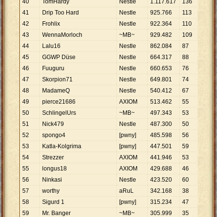
40
TomHardy
Nestle
1
.
117
.
617
136
8
.
21
41
Drip Too Hard
Nestle
925
.
766
113
8
.
19
42
Frohlix
Nestle
922
.
364
110
8
.
38
43
WennaMorloch
~MB~
929
.
482
109
8
.
52
44
Lalu16
Nestle
862
.
084
87
9
.
90
45
GGWP Düse
Nestle
664
.
317
88
7
.
54
46
Fuuguru
Nestle
660
.
653
76
8
.
69
47
Skorpion71
Nestle
649
.
801
74
8
.
78
48
MadameQ
Nestle
540
.
412
67
8
.
06
49
pierce21686
AXIOM
513
.
462
55
9
.
33
50
SchlingelUrs
~MB~
497
.
343
53
9
.
38
51
Nick479
Nestle
487
.
300
50
9
.
74
52
spongo4
[pwny]
485
.
598
56
8
.
67
53
Katla-Kolgrima
[pwny]
447
.
501
59
7
.
58
54
Strezzer
AXIOM
441
.
946
53
8
.
33
55
longus18
AXIOM
429
.
688
46
9
.
34
56
Ninkasi
Nestle
423
.
520
60
7
.
05
57
worthy
aRuL
342
.
168
38
9
.
00
58
Sigurd 1
[pwny]
315
.
234
47
6
.
70
59
Mr. Banger
~MB~
305
.
999
35
8
.
74