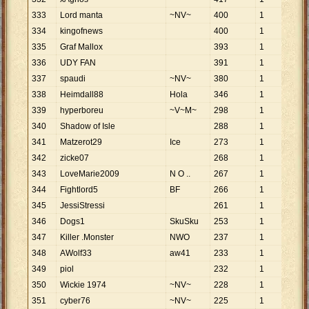
333
Lord manta
~NV~
400
1
400
334
kingofnews
400
1
400
335
Graf Mallox
393
1
393
336
UDY FAN
391
1
391
337
spaudi
~NV~
380
1
380
338
Heimdall88
Hola
346
1
346
339
hyperboreu
~V~M~
298
1
298
340
Shadow of Isle
288
1
288
341
Matzerot29
Ice
273
1
273
342
zicke07
268
1
268
343
LoveMarie2009
N O ..
267
1
267
344
Fightlord5
BF
266
1
266
345
JessiStressi
261
1
261
346
Dogs1
SkuSku
253
1
253
347
Killer .Monster
NWO
237
1
237
348
AWolf33
aw41
233
1
233
349
piol
232
1
232
350
Wickie 1974
~NV~
228
1
228
351
cyber76
~NV~
225
1
225