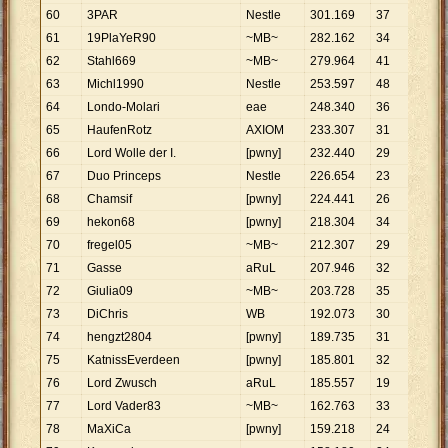
60
3PAR
Nestle
301
.
169
37
8
.
14
61
19PlaYeR90
~MB~
282
.
162
34
8
.
29
62
Stahl669
~MB~
279
.
964
41
6
.
82
63
Michl1990
Nestle
253
.
597
48
5
.
28
64
Londo-Molari
eae
248
.
340
36
6
.
89
65
HaufenRotz
AXIOM
233
.
307
31
7
.
52
66
Lord Wolle der I.
[pwny]
232
.
440
29
8
.
01
67
Duo Princeps
Nestle
226
.
654
23
9
.
85
68
Chamsif
[pwny]
224
.
441
26
8
.
63
69
hekon68
[pwny]
218
.
304
34
6
.
42
70
fregel05
~MB~
212
.
307
29
7
.
32
71
Gasse
aRuL
207
.
946
32
6
.
49
72
Giulia09
~MB~
203
.
728
35
5
.
82
73
DiChris
WB
192
.
073
30
6
.
40
74
hengzt2804
[pwny]
189
.
735
31
6
.
12
75
KatnissEverdeen
[pwny]
185
.
801
32
5
.
80
76
Lord Zwusch
aRuL
185
.
557
19
9
.
76
77
Lord Vader83
~MB~
162
.
763
33
4
.
93
78
MaXiCa
[pwny]
159
.
218
24
6
.
63