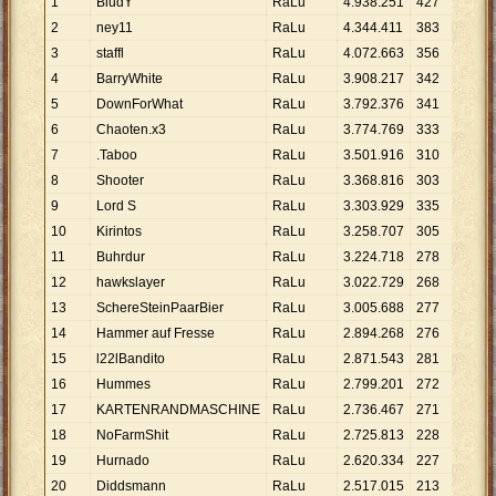
1
BludY
RaLu
4
.
938
.
251
427
11
.
5
2
ney11
RaLu
4
.
344
.
411
383
11
.
3
3
staffl
RaLu
4
.
072
.
663
356
11
.
4
4
BarryWhite
RaLu
3
.
908
.
217
342
11
.
4
5
DownForWhat
RaLu
3
.
792
.
376
341
11
.
1
6
Chaoten.x3
RaLu
3
.
774
.
769
333
11
.
3
7
.Taboo
RaLu
3
.
501
.
916
310
11
.
2
8
Shooter
RaLu
3
.
368
.
816
303
11
.
1
9
Lord S
RaLu
3
.
303
.
929
335
9
.
86
10
Kirintos
RaLu
3
.
258
.
707
305
10
.
6
11
Buhrdur
RaLu
3
.
224
.
718
278
11
.
6
12
hawkslayer
RaLu
3
.
022
.
729
268
11
.
2
13
SchereSteinPaarBier
RaLu
3
.
005
.
688
277
10
.
8
14
Hammer auf Fresse
RaLu
2
.
894
.
268
276
10
.
4
15
l22lBandito
RaLu
2
.
871
.
543
281
10
.
2
16
Hummes
RaLu
2
.
799
.
201
272
10
.
2
17
KARTENRANDMASCHINE
RaLu
2
.
736
.
467
271
10
.
0
18
NoFarmShit
RaLu
2
.
725
.
813
228
11
.
9
19
Hurnado
RaLu
2
.
620
.
334
227
11
.
5
20
Diddsmann
RaLu
2
.
517
.
015
213
11
.
8