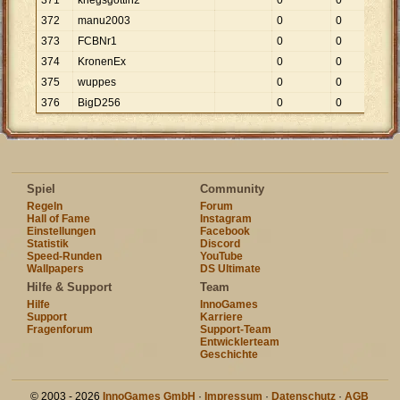
371
kriegsgöttin2
0
0
372
manu2003
0
0
373
FCBNr1
0
0
374
KronenEx
0
0
375
wuppes
0
0
376
BigD256
0
0
Spiel
Community
Regeln
Forum
Hall of Fame
Instagram
Einstellungen
Facebook
Statistik
Discord
Speed-Runden
YouTube
Wallpapers
DS Ultimate
Hilfe & Support
Team
Hilfe
InnoGames
Support
Karriere
Fragenforum
Support-Team
Entwicklerteam
Geschichte
© 2003 - 2026
InnoGames GmbH
·
Impressum
·
Datenschutz
·
AGB