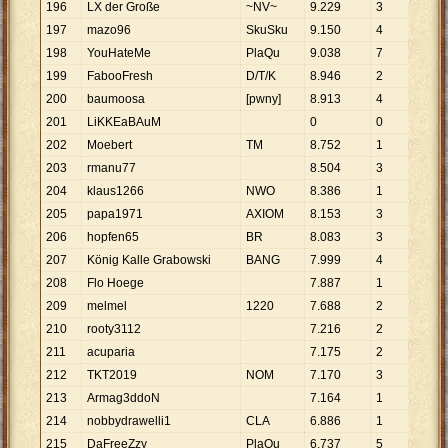
196
LX der Große
~NV~
9
.
229
3
3
.
07
197
mazo96
SkuSku
9
.
150
4
2
.
28
198
YouHateMe
PlaQu
9
.
038
7
1
.
29
199
FabooFresh
D/T/K
8
.
946
2
4
.
47
200
baumoosa
[pwny]
8
.
913
4
2
.
22
201
LiKKEaBAuM
0
0
202
Moebert
TM
8
.
752
1
8
.
75
203
rmanu77
8
.
504
3
2
.
83
204
klaus1266
NWO
8
.
386
1
8
.
38
205
papa1971
AXIOM
8
.
153
3
2
.
71
206
hopfen65
BR
8
.
083
3
2
.
69
207
König Kalle Grabowski
BANG
7
.
999
4
2
.
00
208
Flo Hoege
7
.
887
1
7
.
88
209
melmel
1220
7
.
688
2
3
.
84
210
rooty3112
7
.
216
2
3
.
60
211
acuparia
7
.
175
2
3
.
58
212
TKT2019
NOM
7
.
170
3
2
.
39
213
Armag3ddoN
7
.
164
1
7
.
16
214
nobbydrawelli1
CLA
6
.
886
1
6
.
88
215
DaFreeZzy
PlaQu
6
.
737
5
1
.
34