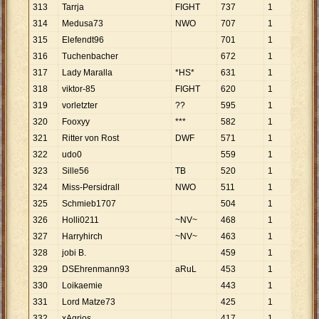
313
Tarrja
FIGHT
737
1
737
314
Medusa73
NWO
707
1
707
315
Elefendt96
701
1
701
316
Tuchenbacher
672
1
672
317
Lady Maralla
*HS*
631
1
631
318
viktor-85
FIGHT
620
1
620
319
vorletzter
??
595
1
595
320
Fooxyy
***
582
1
582
321
Ritter von Rost
DWF
571
1
571
322
udo0
559
1
559
323
Sille56
TB
520
1
520
324
Miss-Persidrall
NWO
511
1
511
325
Schmieb1707
504
1
504
326
Holli0211
~NV~
468
1
468
327
Harryhirch
~NV~
463
1
463
328
jobi B.
459
1
459
329
DSEhrenmann93
aRuL
453
1
453
330
Loikaemie
443
1
443
331
Lord Matze73
425
1
425
332
xAgrios
417
1
417