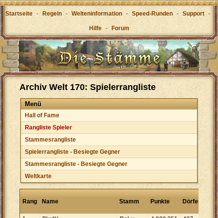
Startseite
-
Regeln
-
Welteninformation
-
Speed-Runden
-
Support
-
Hilfe
-
Forum
Archiv Welt 170: Spielerrangliste
Menü
Hall of Fame
Rangliste Spieler
Stammesrangliste
Spielerrangliste - Besiegte Gegner
Stammesrangliste - Besiegte Gegner
Weltkarte
Pun
Rang
Name
Stamm
Punkte
Dörfer
pro
Dorf