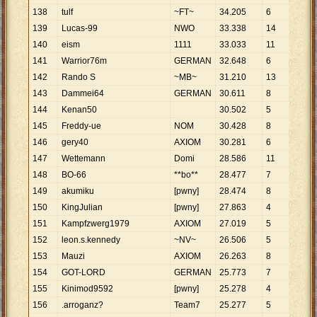
138
tulf
~FT~
34
.
205
6
5
.
70
139
Lucas-99
NWO
33
.
338
14
2
.
38
140
eism
1111
33
.
033
11
3
.
00
141
Warrior76m
GERMAN
32
.
648
6
5
.
44
142
Rando S
~MB~
31
.
210
13
2
.
40
143
Dammei64
GERMAN
30
.
611
8
3
.
82
144
Kenan50
30
.
502
5
6
.
10
145
Freddy-ue
NOM
30
.
428
8
3
.
80
146
gery40
AXIOM
30
.
281
6
5
.
04
147
Wettemann
Domi
28
.
586
11
2
.
59
148
BO-66
**bo**
28
.
477
7
4
.
06
149
akumiku
[pwny]
28
.
474
8
3
.
55
150
KingJulian
[pwny]
27
.
863
4
6
.
96
151
Kampfzwerg1979
AXIOM
27
.
019
5
5
.
40
152
leon.s.kennedy
~NV~
26
.
506
5
5
.
30
153
Mauzi
AXIOM
26
.
263
8
3
.
28
154
GOT-LORD
GERMAN
25
.
773
7
3
.
68
155
Kinimod9592
[pwny]
25
.
278
4
6
.
32
156
.arroganz?
Team7
25
.
277
5
5
.
05