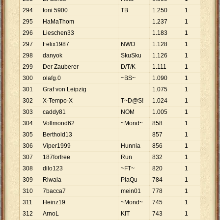
294
toni 5900
TB
1
.
250
1
1
.
25
295
HaMaThom
1
.
237
1
1
.
23
296
Lieschen33
1
.
183
1
1
.
18
297
Felix1987
NWO
1
.
128
1
1
.
12
298
danyok
SkuSku
1
.
126
1
1
.
12
299
Der Zauberer
D/T/K
1
.
111
1
1
.
11
300
olafg.0
~BS~
1
.
090
1
1
.
09
301
Graf von Leipzig
1
.
075
1
1
.
07
302
X-Tempo-X
T~D@S!
1
.
024
1
1
.
02
303
caddy81
NOM
1
.
005
1
1
.
00
304
Vollmond62
~Mond~
858
1
858
305
Berthold13
857
1
857
306
Viper1999
Hunnia
856
1
856
307
187forfree
Run
832
1
832
308
dilo123
~FT~
820
1
820
309
Riwala
PlaQu
784
1
784
310
7bacca7
mein01
778
1
778
311
Heinz19
~Mond~
745
1
745
312
ArnoL
KIT
743
1
743