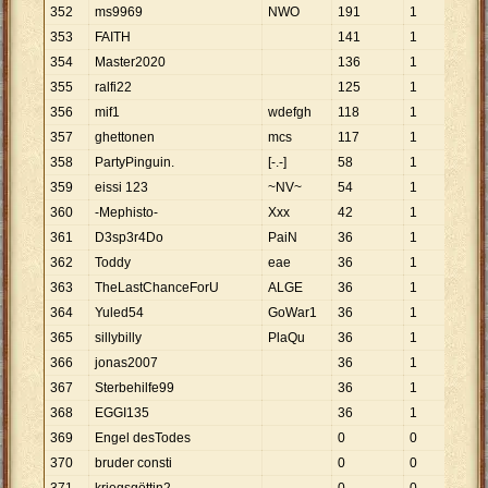
352
ms9969
NWO
191
1
191
353
FAITH
141
1
141
354
Master2020
136
1
136
355
ralfi22
125
1
125
356
mif1
wdefgh
118
1
118
357
ghettonen
mcs
117
1
117
358
PartyPinguin.
[-.-]
58
1
58
359
eissi 123
~NV~
54
1
54
360
-Mephisto-
Xxx
42
1
42
361
D3sp3r4Do
PaiN
36
1
36
362
Toddy
eae
36
1
36
363
TheLastChanceForU
ALGE
36
1
36
364
Yuled54
GoWar1
36
1
36
365
sillybilly
PlaQu
36
1
36
366
jonas2007
36
1
36
367
Sterbehilfe99
36
1
36
368
EGGI135
36
1
36
369
Engel desTodes
0
0
370
bruder consti
0
0