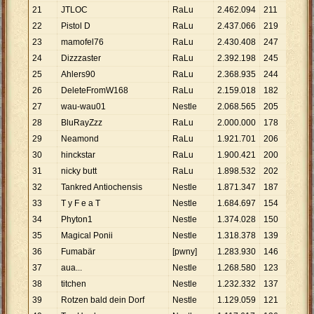
21
JTLOC
RaLu
2
.
462
.
094
211
11
.
6
22
Pistol D
RaLu
2
.
437
.
066
219
11
.
1
23
mamofel76
RaLu
2
.
430
.
408
247
9
.
84
24
Dizzzaster
RaLu
2
.
392
.
198
245
9
.
76
25
Ahlers90
RaLu
2
.
368
.
935
244
9
.
70
26
DeleteFromW168
RaLu
2
.
159
.
018
182
11
.
8
27
wau-wau01
Nestle
2
.
068
.
565
205
10
.
0
28
BluRayZzz
RaLu
2
.
000
.
000
178
11
.
2
29
Neamond
RaLu
1
.
921
.
701
206
9
.
32
30
hinckstar
RaLu
1
.
900
.
421
200
9
.
50
31
nicky butt
RaLu
1
.
898
.
532
202
9
.
39
32
Tankred Antiochensis
Nestle
1
.
871
.
347
187
10
.
0
33
T y F e a T
Nestle
1
.
684
.
697
154
10
.
9
34
Phyton1
Nestle
1
.
374
.
028
150
9
.
16
35
Magical Ponii
Nestle
1
.
318
.
378
139
9
.
48
36
Fumabär
[pwny]
1
.
283
.
930
146
8
.
79
37
aua...
Nestle
1
.
268
.
580
123
10
.
3
38
titchen
Nestle
1
.
232
.
332
137
8
.
99
39
Rotzen bald dein Dorf
Nestle
1
.
129
.
059
121
9
.
33