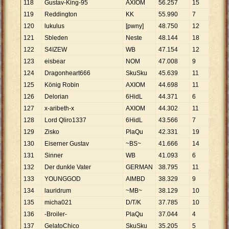
118
Gustav-King-95
AXIOM
56
.
257
15
3
.
75
119
Reddington
KK
55
.
990
7
7
.
99
120
lukulus
[pwny]
48
.
750
12
4
.
06
121
Sbleden
Neste
48
.
144
18
2
.
67
122
S4IZEW
WB
47
.
154
12
3
.
93
123
eisbear
NOM
47
.
008
9
5
.
22
124
Dragonheart666
SkuSku
45
.
639
11
4
.
14
125
König Robin
AXIOM
44
.
698
11
4
.
06
126
Delorian
6HidL
44
.
371
6
7
.
39
127
x-aribeth-x
AXIOM
44
.
302
11
4
.
02
128
Lord Qliro1337
6HidL
43
.
566
7
6
.
22
129
Zisko
PlaQu
42
.
331
19
2
.
22
130
Eiserner Gustav
~BS~
41
.
666
14
2
.
97
131
Sinner
WB
41
.
093
6
6
.
84
132
Der dunkle Vater
GERMAN
38
.
795
11
3
.
52
133
YOUNGGOD
AIMBD
38
.
329
9
4
.
25
134
lauridrum
~MB~
38
.
129
10
3
.
81
135
micha021
D/T/K
37
.
785
10
3
.
77
136
-Broiler-
PlaQu
37
.
044
4
9
.
26
137
GelatoChico
SkuSku
35
.
205
5
7
.
04