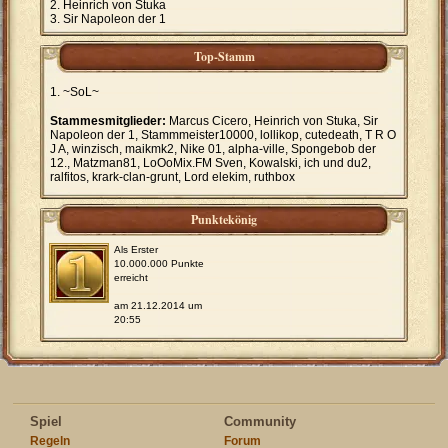
Heinrich von Stuka
Sir Napoleon der 1
Top-Stamm
~SoL~
Stammesmitglieder:
Marcus Cicero, Heinrich von Stuka, Sir
Napoleon der 1, Stammmeister10000, lollikop, cutedeath, T R O
J A, winzisch, maikmk2, Nike 01, alpha-ville, Spongebob der
12., Matzman81, LoOoMix.FM Sven, Kowalski, ich und du2,
ralfitos, krark-clan-grunt, Lord elekim, ruthbox
Punktekönig
Als Erster
10.000.000 Punkte
erreicht
am 21.12.2014 um
20:55
Spiel
Community
Regeln
Forum