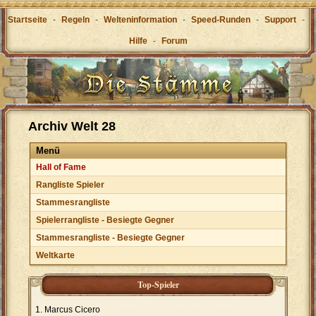
Startseite
-
Regeln
-
Welteninformation
-
Speed-Runden
-
Support
-
Hilfe
-
Forum
Archiv Welt 28
Menü
Hall of Fame
Rangliste Spieler
Stammesrangliste
Spielerrangliste - Besiegte Gegner
Stammesrangliste - Besiegte Gegner
Weltkarte
Top-Spieler
Marcus Cicero