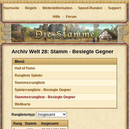
Startseite
-
Regeln
-
Welteninformation
-
Speed-Runden
-
Support
-
Hilfe
-
Forum
Archiv Welt 28: Stamm - Besiegte Gegner
Menü
Hall of Fame
Rangliste Spieler
Stammesrangliste
Spielerrangliste - Besiegte Gegner
Stammesrangliste - Besiegte Gegner
Weltkarte
Ranglistentyp:
Rang
Stamm
Insgesamt