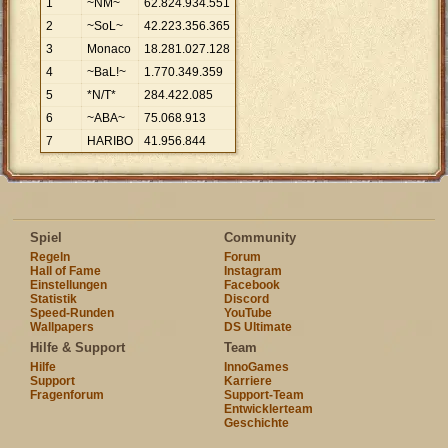
1
~NM~
62
.
824
.
934
.
551
2
~SoL~
42
.
223
.
356
.
365
3
Monaco
18
.
281
.
027
.
128
4
~BaL!~
1
.
770
.
349
.
359
5
*N/T*
284
.
422
.
085
6
~ABA~
75
.
068
.
913
7
HARIBO
41
.
956
.
844
Spiel
Community
Regeln
Forum
Hall of Fame
Instagram
Einstellungen
Facebook
Statistik
Discord
Speed-Runden
YouTube
Wallpapers
DS Ultimate
Hilfe & Support
Team
Hilfe
InnoGames
Support
Karriere
Fragenforum
Support-Team
Entwicklerteam
Geschichte