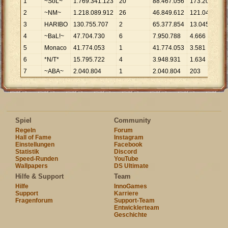
1
~SoL~
1
.
769
.
341
.
123
20
88
.
467
.
056
173
.
205
10
.
2
~NM~
1
.
218
.
089
.
912
26
46
.
849
.
612
121
.
043
10
.
3
HARIBO
130
.
755
.
707
2
65
.
377
.
854
13
.
045
10
.
4
~BaL!~
47
.
704
.
730
6
7
.
950
.
788
4
.
666
10
.
5
Monaco
41
.
774
.
053
1
41
.
774
.
053
3
.
581
11
.
6
*N/T*
15
.
795
.
722
4
3
.
948
.
931
1
.
634
9
.
6
7
~ABA~
2
.
040
.
804
1
2
.
040
.
804
203
10
.
Spiel
Community
Regeln
Forum
Hall of Fame
Instagram
Einstellungen
Facebook
Statistik
Discord
Speed-Runden
YouTube
Wallpapers
DS Ultimate
Hilfe & Support
Team
Hilfe
InnoGames
Support
Karriere
Fragenforum
Support-Team
Entwicklerteam
Geschichte