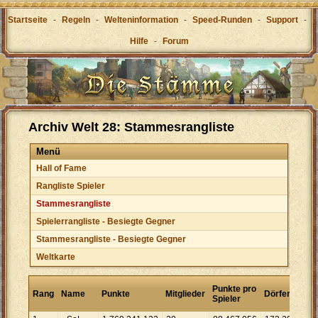
Startseite
-
Regeln
-
Welteninformation
-
Speed-Runden
-
Support
-
Hilfe
-
Forum
Archiv Welt 28: Stammesrangliste
Menü
Hall of Fame
Rangliste Spieler
Stammesrangliste
Spielerrangliste - Besiegte Gegner
Stammesrangliste - Besiegte Gegner
Weltkarte
Pun
Punkte pro
Rang
Name
Punkte
Mitglieder
Dörfer
pro
Spieler
Dor